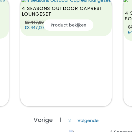
4 SEASONS OUTDOOR CAPRESI
4 
LOUNGESET
SO
€
3.447,00
Product bekijken
€
€
3.447,00
€
Vorige
1
2
Volgende