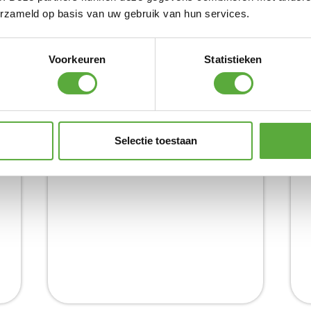
erzameld op basis van uw gebruik van hun services.
Voorkeuren
Statistieken
YO
CATALANA LOUNGESET CLOUD
€
€
1.949,00
Product bekijken
€
1.399,00
Selectie toestaan