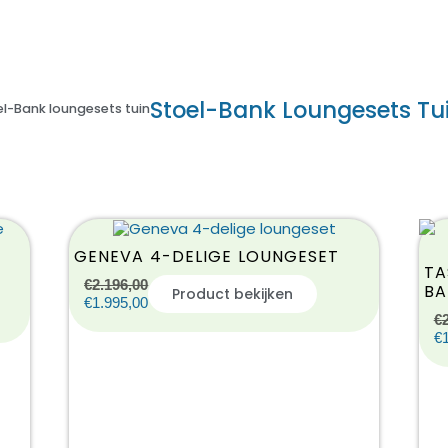
Stoel-Bank Loungesets Tu
el-Bank loungesets tuin
GENEVA 4-DELIGE LOUNGESET
TA
€
2.196,00
BA
Product bekijken
€
1.995,00
€
€