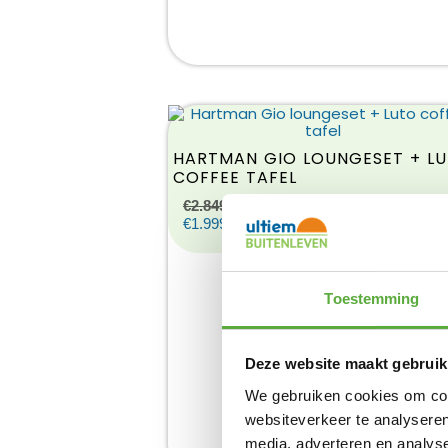
HARTMAN GIO LOUNGESET + L
COFFEE TAFEL
€
2.849,00
Product bekijken
€
1.999,00
Toestemming
Deze website maakt gebruik
We gebruiken cookies om cont
websiteverkeer te analyseren
media, adverteren en analys