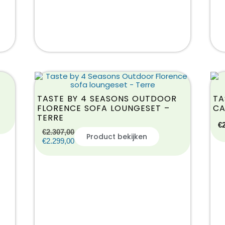
TASTE BY 4 SEASONS OUTDOOR
TA
FLORENCE SOFA LOUNGESET –
CA
TERRE
€
€
2.307,00
Product bekijken
€
2.299,00