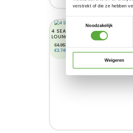
verstrekt of die ze hebben v
Toestemmingsselectie
Noodzakelijk
4 SEASONS OUTDOOR NORA
LOUNGESET
€
4.957,00
Product bekijken
€
3.749,00
Weigeren