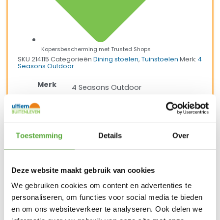
Kopersbescherming met Trusted Shops
SKU
214115
Categorieën
Dining stoelen
,
Tuinstoelen
Merk:
4
Seasons Outdoor
Merk
4 Seasons Outdoor
Kleur
Latte
Kleur 2
terre
Toestemming
Details
Over
Materiaal
Rope
Materiaal 2
RVS
Deze website maakt gebruik van cookies
Breedte
67,5 cm
We gebruiken cookies om content en advertenties te
personaliseren, om functies voor social media te bieden
Diepte
72,5 cm
en om ons websiteverkeer te analyseren. Ook delen we
Hoogte