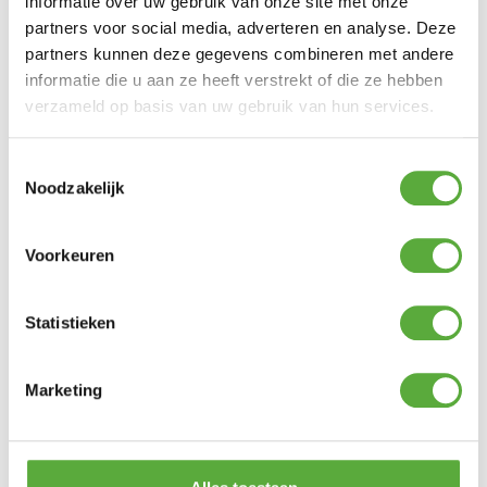
86,5 cm
informatie over uw gebruik van onze site met onze
partners voor social media, adverteren en analyse. Deze
Zit hoogte
49,5 cm
partners kunnen deze gegevens combineren met andere
informatie die u aan ze heeft verstrekt of die ze hebben
Zit diepte
56,5 cm
verzameld op basis van uw gebruik van hun services.
Arm hoogte
66,5 cm
SKU
Toestemmingsselectie
214115
Noodzakelijk
EAN
8720087020099
Voorkeuren
Statistieken
Marketing