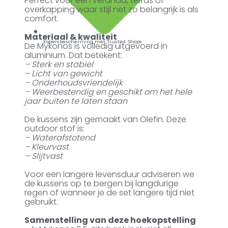
Perfect voor een veranda, terras of
overkapping waar stijl net zo belangrijk is als
comfort.
Materiaal & kwaliteit
Kopersbescherming met Trusted Shops
De Mykonos is volledig uitgevoerd in
aluminium. Dat betekent:
– Sterk en stabiel
– Licht van gewicht
– Onderhoudsvriendelijk
– Weerbestendig en geschikt om het hele
jaar buiten te laten staan
De kussens zijn gemaakt van Olefin. Deze
outdoor stof is:
– Waterafstotend
– Kleurvast
– Slijtvast
Voor een langere levensduur adviseren we
de kussens op te bergen bij langdurige
regen of wanneer je de set langere tijd niet
gebruikt.
Samenstelling van deze hoekopstelling