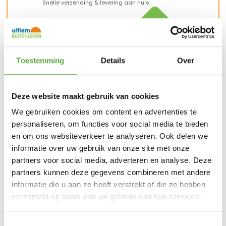
Snelle verzending & levering aan huis
Toestemming
Details
Over
Deze website maakt gebruik van cookies
We gebruiken cookies om content en advertenties te
personaliseren, om functies voor social media te bieden
en om ons websiteverkeer te analyseren. Ook delen we
informatie over uw gebruik van onze site met onze
partners voor social media, adverteren en analyse. Deze
partners kunnen deze gegevens combineren met andere
Kopersbescherming met Trusted Shops
informatie die u aan ze heeft verstrekt of die ze hebben
SKU
17210 + 17211 + 17212
Categorie
Hoek loungesets tuin
Merk:
4 Seasons Outdoor
verzameld op basis van uw gebruik van hun services.
4 Seasons Outdoor
Merk
Latte
Kleur
Toestemmingsselectie