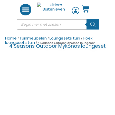
Woon accessoires
Home
Tuinmeubelen
Loungesets tuin
Hoek
/
/
/
loungesets tuin
/ 4 Seasons Outdoor Mykonos loungeset
4 Seasons Outdoor Mykonos loungeset