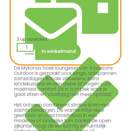
2 op voorraad
In winkelmand
Snelle verzending & levering aan huis
De Mykonos hoek loungeset van 4 Seasons
Outdoor is gemaakt voor lange, ontspannen
zomerdagen. Royale zitkussens, extra
lendekussens en een diepe zit zorgen voor
maximaal comfort. Dit is zo’n plek waar je
gaat zitten en voorlopig niet meer opstaat.
Het ontwerp combineert strakke lijnen met
zachte rondingen. De warme latte-kleur
geeft rust en past moeiteloos in een
moderne of landelijke tuin. Dankzij de open
zijkanten oogt de set luchtig en ruimtelijk.