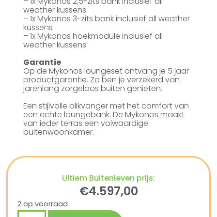
– 1x Mykonos 2,5-zits bank inclusief all
weather kussens
– 1x Mykonos 3-zits bank inclusief all weather
kussens
– 1x Mykonos hoekmodule inclusief all
weather kussens
Garantie
Op de Mykonos loungeset ontvang je 5 jaar
productgarantie. Zo ben je verzekerd van
jarenlang zorgeloos buiten genieten.
Een stijlvolle blikvanger met het comfort van
een echte loungebank. De Mykonos maakt
van ieder terras een volwaardige
buitenwoonkamer.
Ultiem Buitenleven prijs:
€
4.597,00
2 op voorraad