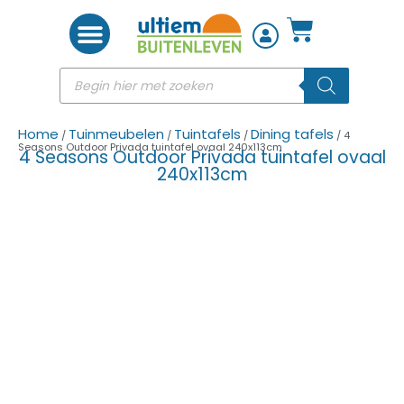
Woon accessoires
Home
Tuinmeubelen
Tuintafels
Dining tafels
/
/
/
/ 4
Seasons Outdoor Privada tuintafel ovaal 240x113cm
4 Seasons Outdoor Privada tuintafel ovaal
240x113cm