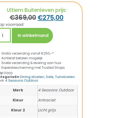
Ultiem Buitenleven prijs:
€
369,00
€
275,00
op voorraad
In winkelmand
Gratis verzending vanaf €250,-*
Achteraf betalen mogelijk
Snelle verzending & levering aan huis
Kopersbescherming met Trusted Shops
KU
17000
tegorieën
Dining stoelen
,
Sale
,
Tuinstoelen
rk:
4 Seasons Outdoor
Merk
4 Seasons Outdoor
Kleur
Antraciet
Kleur 2
Licht grijs