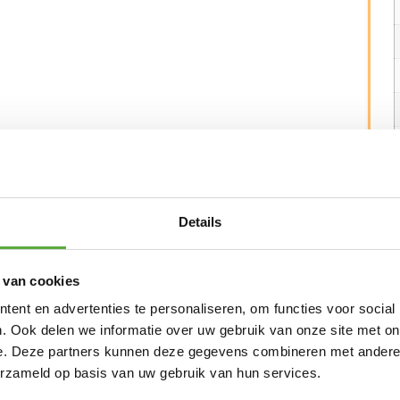
elbare dining tuinstoel voeg je een vleugje
nruimte.
 zit- en rugkussen één geheel is en u deze
 zonder kussen is het verfijnde design van deze
Details
gd met een antraciet gecoat RVS frame met teak
e kleur Olive!
 van cookies
ven op dit model.
ent en advertenties te personaliseren, om functies voor social
. Ook delen we informatie over uw gebruik van onze site met on
e. Deze partners kunnen deze gegevens combineren met andere i
erzameld op basis van uw gebruik van hun services.