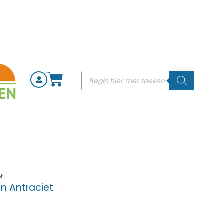
et
en Antraciet