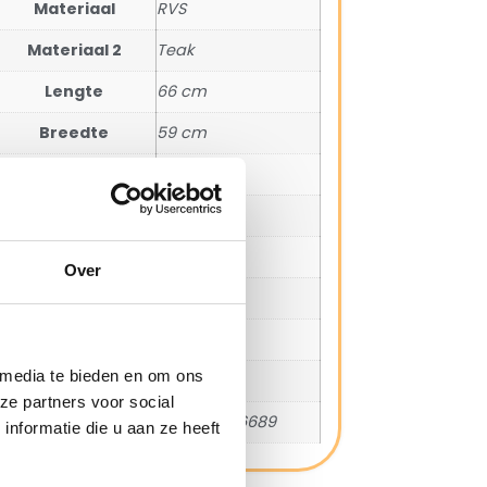
Materiaal
RVS
Materiaal 2
Teak
Lengte
66 cm
Breedte
59 cm
Hoogte
87 cm
Zit hoogte
47 cm
Zit diepte
46 cm
Over
Arm hoogte
67 cm
Stapelbaar
Ja
 media te bieden en om ons
SKU
17000
ze partners voor social
EAN
8720087016689
nformatie die u aan ze heeft