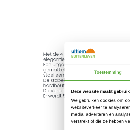
Met de 4 Seasons Outdoor Veneto stap
elegantie en comfort toe aan je buite
Een uitgebalanceerd ontwerp, waar het
gemakkelijk over de stoel schuift. Ook
Toestemming
stoel een lust voor het oog.
De stapelbare tuinstoel is vervaardi
hardhouten armleggers.
De Veneto dining tuinstoel is er ook in d
Deze website maakt gebruik
Er wordt 5 jaar fabrieksgarantie gege
We gebruiken cookies om cont
websiteverkeer te analyseren
media, adverteren en analys
verstrekt of die ze hebben v