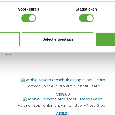
N ALTERNATIEVE PRODUCTEN
Voorkeuren
Statistieken
ns Outdoor Veneto stapelbare tuinstoel incl. 
€
369,00
€
275,00
Selectie toestaan
 Shops
Hartman Sophie Studio Arm tuinstoel – Xerix
€
169,00
Hartman Sophie Element Arm tuinstoel – Moss Green
€
139,00