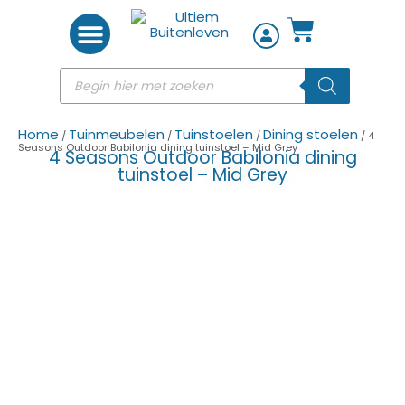
Woon accessoires
Home
Tuinmeubelen
Tuinstoelen
Dining stoelen
/
/
/
/ 4
Seasons Outdoor Babilonia dining tuinstoel – Mid Grey
4 Seasons Outdoor Babilonia dining
tuinstoel – Mid Grey