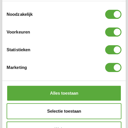
Toestemmingsselectie
Noodzakelijk
Voorkeuren
Kopersbescherming met Trusted Shops
SKU
103062
Categorie
Big Green Egg accessoires
Merk:
Big Green Egg
Statistieken
Merk
Big Green Egg
SKU
Marketing
103062
EAN
665719103062
Alles toestaan
Selectie toestaan