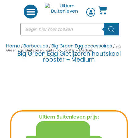
Woon accessoires
Home
Barbecues
Big Green Egg accessoires
/
/
/ Big
Green Egg Gietijzeren houtskool rooster – Medium
Big Green Egg Gietijzeren houtskool
rooster – Medium
Ultiem Buitenleven prijs:
€
37,95