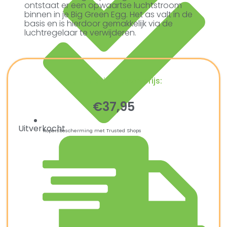
ontstaat er een opwaartse luchtstroom
binnen in je Big Green Egg. Het as valt in de
basis en is hierdoor gemakkelijk via de
luchtregelaar te verwijderen.
Ultiem Buitenleven prijs:
€
37,95
Uitverkocht
Kopersbescherming met Trusted Shops