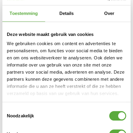
Kopersbescherming met Trusted Shops
SKU
117632 + 401021 + 120724 + 2x120786
Categorie
Big
Green Egg barbecues
Merk:
Big Green Egg
Toestemming
Details
Over
Big Green Egg
Merk
117632 + 401021 + 120724 + 2×120786
SKU
Deze website maakt gebruik van cookies
Big Green Egg Large
We gebruiken cookies om content en advertenties te
Big Green Egg
Merk
personaliseren, om functies voor social media te bieden
117632
SKU
en om ons websiteverkeer te analyseren. Ook delen we
informatie over uw gebruik van onze site met onze
Big Green Egg ConvEGGtor Large
partners voor social media, adverteren en analyse. Deze
Big Green Egg
Merk
partners kunnen deze gegevens combineren met andere
401021
SKU
informatie die u aan ze heeft verstrekt of die ze hebben
0665719401021
EAN
verzameld op basis van uw gebruik van hun services.
Big Green Egg 1 Piece convEggtor Basket -
Large
Toestemmingsselectie
Noodzakelijk
Big Green Egg
Merk
120724
SKU
665719120724