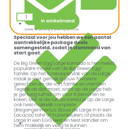
In winkelmand
Snelle verzending & levering aan huis
Speciaal voor jou hebben we een aantal
aantrekkelijke package deals
samengesteld, zodat je vlammend van
start gaat.
De Big Green Egg Large kamado is het meest
populaire model van de Big Green Egg-
familie. Op het kookoppervlak van de Large
maak je met gemak al jouw favoriete
gerechten én die van familie en vrienden.
Tegelijk als dat moet, want op de Large heb
je genoeg ruimte om voor 8 personen te
koken. Met al die ruimte bereid je op de Large
ook heel makkelijk complete
driegangenmenu’s. Bouw de Large in in een
(acacia) tafel of buitenkeuken, of plaats de
Large in een EGG Nest en Nest Handler om
hem makkelijk en veilig te kunnen
Kopersbescherming met Trusted Shops