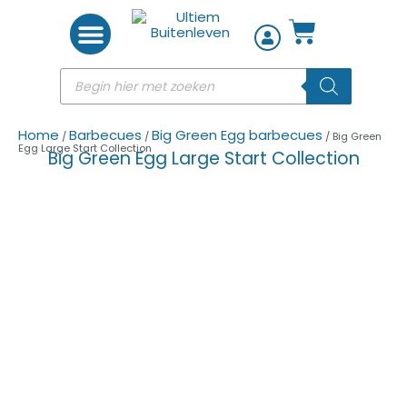
Woon accessoires
Home
Barbecues
Big Green Egg barbecues
/
/
/ Big Green
Egg Large Start Collection
Big Green Egg Large Start Collection