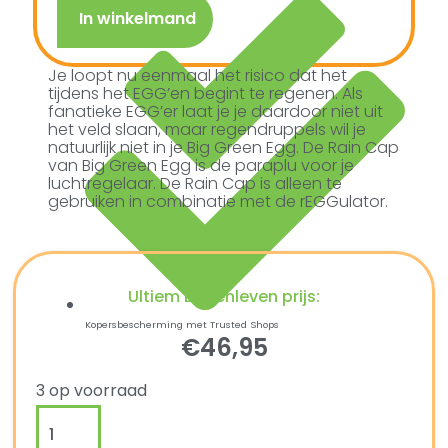
In winkelmand
Je loopt nu eenmaal het risico dat het
tijdens het EGG’en begint te regenen. Als
fanatieke EGG’er laat je je daardoor niet uit
het veld slaan, maar regendruppels wil je
natuurlijk niet in je Big Green Egg. De Rain Cap
van Big Green Egg is de paraplu voor je
luchtregelaar. De Rain Cap is alleen te
gebruiken in combinatie met de rEGGulator.
Ultiem Buitenleven prijs:
Kopersbescherming met Trusted Shops
€
46,95
3 op voorraad