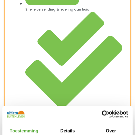
Snelle verzending & levering aan huis
Kopersbescherming met Trusted Shops
SKU
BGE-120748
Categorie
Big Green Egg accessoires
Merk:
Big Green Egg
Toestemming
Details
Over
Merk