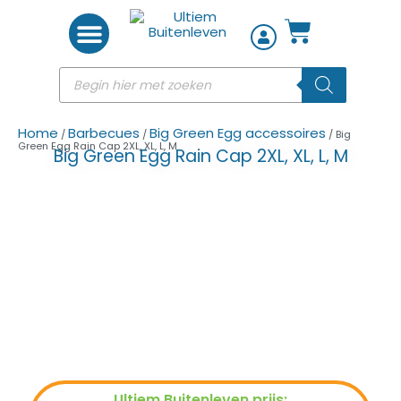
Woon accessoires
Home
Barbecues
Big Green Egg accessoires
/
/
/ Big
Green Egg Rain Cap 2XL, XL, L, M
Big Green Egg Rain Cap 2XL, XL, L, M
Ultiem Buitenleven prijs: