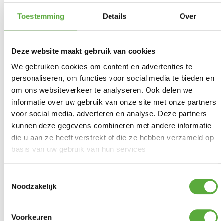
Toestemming
Details
Over
Gratis verzending vanaf €250,-*
Achteraf betalen mogelijk
Kopersbescherming met Trusted Shops
Deze website maakt gebruik van cookies
GERELATEERDE PRODUCTEN
We gebruiken cookies om content en advertenties te
personaliseren, om functies voor social media te bieden en
om ons websiteverkeer te analyseren. Ook delen we
informatie over uw gebruik van onze site met onze partners
Mepal Kom Bacic 200 ml
Ocean Blue
voor social media, adverteren en analyse. Deze partners
123 Products Polijstpasta fijn
in pot 540 gram
€
2,49
kunnen deze gegevens combineren met andere informatie
€
17,99
die u aan ze heeft verstrekt of die ze hebben verzameld op
basis van uw gebruik van hun services.
Toestemmingsselectie
Noodzakelijk
123 Products Superwax UV
Polydaun Reiskussen Beagle
met Supersprayer
60x40cm Navy
€
19,99
€
14,95
Voorkeuren