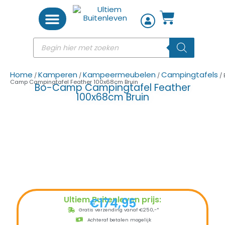
Woon accessoires
Home
Kamperen
Kampeermeubelen
Campingtafels
/
/
/
/ 
Camp Campingtafel Feather 100x68cm Bruin
Bo-Camp Campingtafel Feather
100x68cm Bruin
Ultiem Buitenleven prijs:
€
174,95
Gratis verzending vanaf €250,-*
Achteraf betalen mogelijk