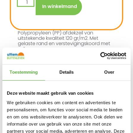
In winkelmand
Polypropyleen (PP) afdekzeil van
uitstekende kwaliteit 120 gr/m2. Met
gelaste rand en verstevigingskoord met
zeilogen.
Afmeting: 3×7 meter
Toestemming
Details
Over
Ultiem Buitenleven prijs:
€
34,95
Deze website maakt gebruik van cookies
5 op voorraad
We gebruiken cookies om content en advertenties te
In winkelmand
personaliseren, om functies voor social media te bieden
en om ons websiteverkeer te analyseren. Ook delen we
informatie over uw gebruik van onze site met onze
partners voor social media, adverteren en analyse. Deze
Gratis verzending vanaf €250,-*