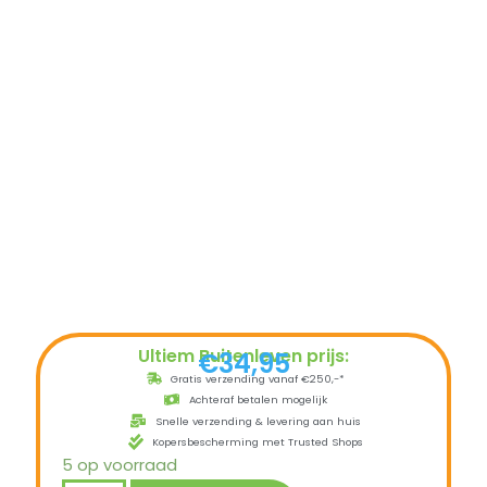
Ultiem Buitenleven prijs:
€
34,95
Gratis verzending vanaf €250,-*
Achteraf betalen mogelijk
Snelle verzending & levering aan huis
Kopersbescherming met Trusted Shops
5 op voorraad