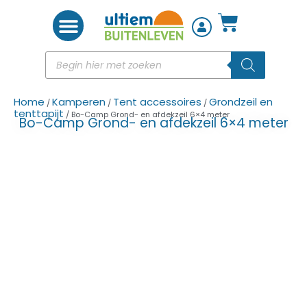
Woon accessoires
Home
Kamperen
Tent accessoires
Grondzeil en
/
/
/
tenttapijt
/ Bo-Camp Grond- en afdekzeil 6×4 meter
Bo-Camp Grond- en afdekzeil 6×4 meter