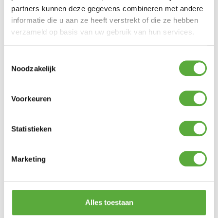
Achteraf betalen mogelijk
partners kunnen deze gegevens combineren met andere
Snelle verzending & levering aan huis
informatie die u aan ze heeft verstrekt of die ze hebben
Kopersbescherming met Trusted Shops
verzameld op basis van uw gebruik van hun services.
SKU
4215990
Categorieën
Actie campingartikelen
,
Grondzeil en
tenttapijt
,
Kamperen
,
Tent accessoires
Toestemmingsselectie
Merk:
Bo-Camp
Noodzakelijk
Grijs
Productkleur
Voorkeuren
Statistieken
Gratis verzending vanaf €250,-*
Achteraf betalen mogelijk
Kopersbescherming met Trusted Shops
Marketing
GERELATEERDE PRODUCTEN
Alles toestaan