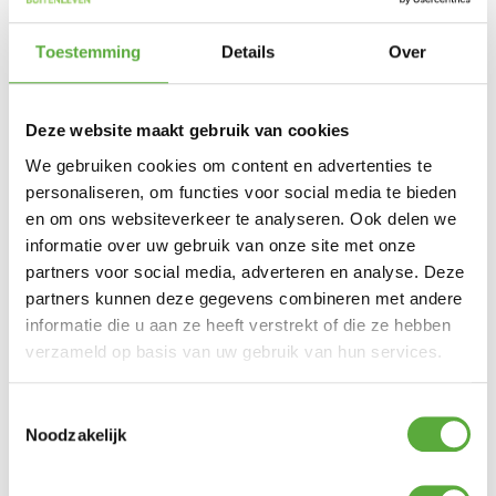
Achteraf betalen mogelijk
Snelle verzending & levering aan huis
Toestemming
Details
Over
Kopersbescherming met Trusted Shops
SKU
10152
Categorieën
Huishouden
,
Kamperen
Merk:
gently
Deze website maakt gebruik van cookies
We gebruiken cookies om content en advertenties te
personaliseren, om functies voor social media te bieden
en om ons websiteverkeer te analyseren. Ook delen we
Gratis verzending vanaf €250,-*
informatie over uw gebruik van onze site met onze
Achteraf betalen mogelijk
partners voor social media, adverteren en analyse. Deze
Kopersbescherming met Trusted Shops
partners kunnen deze gegevens combineren met andere
informatie die u aan ze heeft verstrekt of die ze hebben
GERELATEERDE PRODUCTEN
verzameld op basis van uw gebruik van hun services.
Toestemmingsselectie
Crespo Krukje/Voetensteun AP-302 Air-Deluxe Blauw
Noodzakelijk
€
49,95
Bo-Camp Legkast Deluxe laag 97x57x47cm