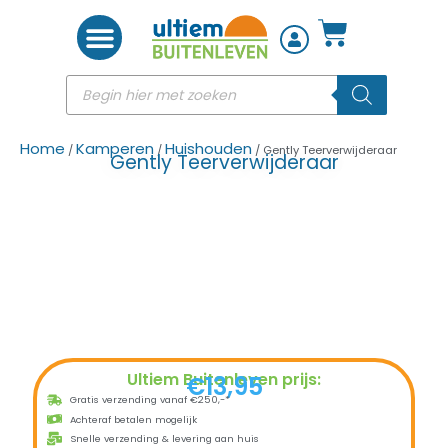
Woon accessoires
Home
Kamperen
Huishouden
/
/
/ Gently Teerverwijderaar
Gently Teerverwijderaar
Ultiem Buitenleven prijs:
€
13,95
Gratis verzending vanaf €250,-*
Achteraf betalen mogelijk
Snelle verzending & levering aan huis