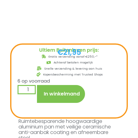
Ultiem Buitenleven prijs:
€
21,95
Gratis verzending vanaf €250,-*
Achteraf betalen mogelijk
Snelle verzending & levering aan huis
Kopersbescherming met Trusted Shops
6 op voorraad
In winkelmand
Ruimtebesparende hoogwaardige
aluminium pan met veilige ceramische
anti-aanbak coating en afneembare
steel.