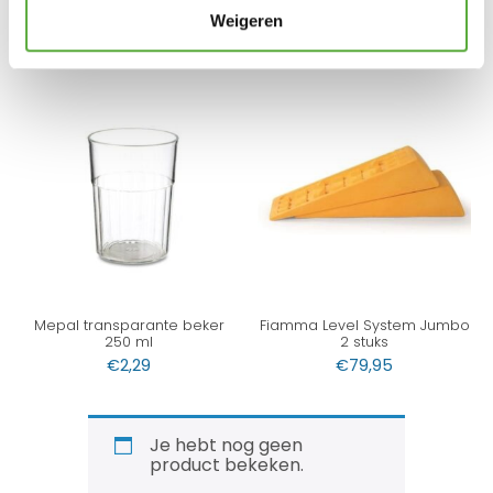
€
7,99
€
7,95
Weigeren
Mepal transparante beker
Fiamma Level System Jumbo
250 ml
2 stuks
€
2,29
€
79,95
Je hebt nog geen
product bekeken.