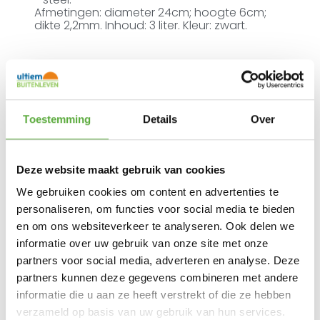
Afmetingen: diameter 24cm; hoogte 6cm;
dikte 2,2mm. Inhoud: 3 liter. Kleur: zwart.
Ultiem Buitenleven prijs:
€
21,95
Toestemming
Details
Over
6 op voorraad
In winkelmand
Deze website maakt gebruik van cookies
We gebruiken cookies om content en advertenties te
personaliseren, om functies voor social media te bieden
Gratis verzending vanaf €250,-*
en om ons websiteverkeer te analyseren. Ook delen we
Achteraf betalen mogelijk
Snelle verzending & levering aan huis
informatie over uw gebruik van onze site met onze
Kopersbescherming met Trusted Shops
partners voor social media, adverteren en analyse. Deze
SKU
2304201
partners kunnen deze gegevens combineren met andere
Categorieën
Actie campingartikelen
,
Camping pannen
,
Eten en drinken
,
Kamperen
informatie die u aan ze heeft verstrekt of die ze hebben
Merk:
Bo-Camp
verzameld op basis van uw gebruik van hun services.