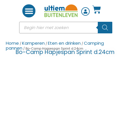
Woon accessoires
Home
Kamperen
Eten en drinken
Camping
/
/
/
pannen
/ Bo-Camp Hapjespan Sprint d.24cm
Bo-Camp Hapjespan Sprint d.24cm