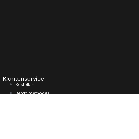
Klantenservice
Bestellen
Betaalmethodes
Verzenden & afhalen
Veelgestelde vragen
Retourneren
Contact