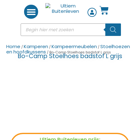
Woon accessoires
Home
Kamperen
Kampeermeubelen
Stoelhoezen
/
/
/
en hoofdkussens
/ Bo-Camp Stoelhoes badstof L grijs
Bo-Camp Stoelhoes badstof L grijs
Ultiem Buitenleven prijs: