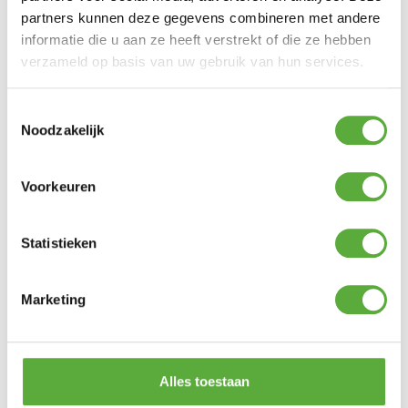
partners kunnen deze gegevens combineren met andere
informatie die u aan ze heeft verstrekt of die ze hebben
verzameld op basis van uw gebruik van hun services.
Toestemmingsselectie
Noodzakelijk
Voorkeuren
Statistieken
Kopersbescherming met Trusted Shops
SKU
1849292
Categorieën
Actie campingartikelen
,
Kampeermeubelen
,
Kamperen
,
Stoelhoezen en
Marketing
hoofdkussens
Merk:
Bo-Camp
Productkleur
Lichtgrijs
Alles toestaan