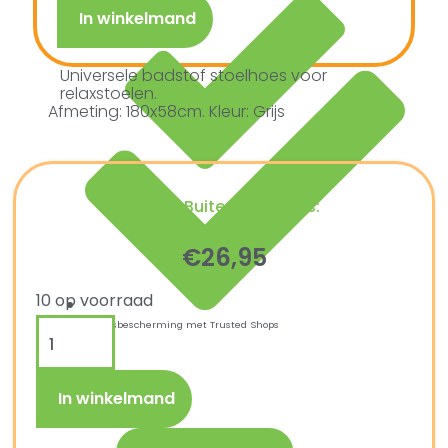
In winkelmand
Universele badstof stoelhoes voor
relaxstoelen.
Afmeting: 180x58cm. Kleur: Grijs
Ultiem Buitenleven prijs:
€
26,95
10 op voorraad
Kopersbescherming met Trusted Shops
In winkelmand