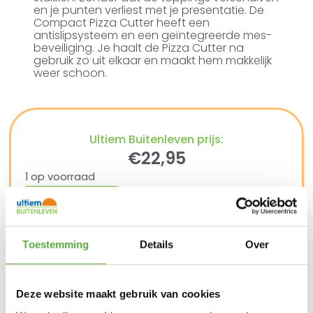
en je punten verliest met je presentatie. De
Compact Pizza Cutter heeft een
antislipsysteem en een geïntegreerde mes-
beveiliging. Je haalt de Pizza Cutter na
gebruik zo uit elkaar en maakt hem makkelijk
weer schoon.
Ultiem Buitenleven prijs:
€
22,95
1 op voorraad
In winkelmand
Toestemming
Details
Over
Gratis verzending vanaf €250,-*
Achteraf betalen mogelijk
Snelle verzending & levering aan huis
Deze website maakt gebruik van cookies
Kopersbescherming met Trusted Shops