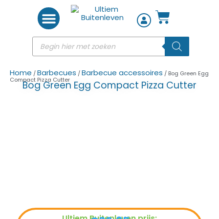
Woon accessoires
Home
Barbecues
Barbecue accessoires
/
/
/ Bog Green Egg
Compact Pizza Cutter
Bog Green Egg Compact Pizza Cutter
Ultiem Buitenleven prijs: