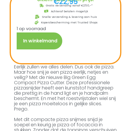
€
22,95
Gratis verzending vanaf €250,-*
Achteraf betalen mogelijk
Snelle verzending & levering aan huis
Kopersbescherming met Trusted Shops
1 op voorraad
In winkelmand
Eerlijk zullen we alles delen. Dus ook de pizza.
Maar hoe snij je een pizza eerlijk, netjes en
veilig? Met de nieuwe Big Green Egg
Compact Pizza Cutter. Deze professionele
pizzasnijder heeft een kunststof handgreep
die prettig in de hand ligt en je handpalm
beschermt. En met het roestvrijstalen wiel snij
je een pizza moeiteloos in gelijke slices.
Prego.
Met dit compacte pizza snijmes snijd je
soepel en keurig je pizza of focaccia in
stukken. Zonder dat de toppings verschuiven