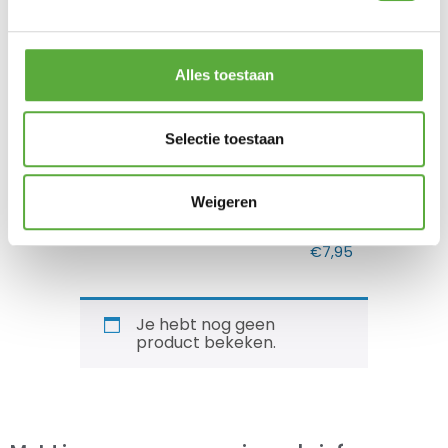
Weber Mok Limited Edition
Zwart
Weber Presenteerschaal
Alles toestaan
40x22cm
€
9,99
€
49,99
Selectie toestaan
Weigeren
Weber Gevogelte Stomer
Bo-Camp Anti aanbak folie
diameter 48cm
€
24,95
€
7,95
Je hebt nog geen
product bekeken.