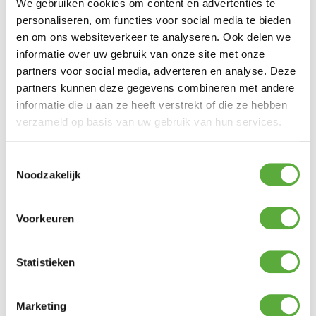
SKU
118974
We gebruiken cookies om content en advertenties te
Categorieën
Barbecue accessoires
,
Barbecues
,
Big
personaliseren, om functies voor social media te bieden
Green Egg accessoires
Merk:
Big Green Egg
en om ons websiteverkeer te analyseren. Ook delen we
informatie over uw gebruik van onze site met onze
Merk
partners voor social media, adverteren en analyse. Deze
Big Green Egg
partners kunnen deze gegevens combineren met andere
SKU
informatie die u aan ze heeft verstrekt of die ze hebben
118974
verzameld op basis van uw gebruik van hun services.
Toestemmingsselectie
Noodzakelijk
Voorkeuren
Gratis verzending vanaf €250,-*
Achteraf betalen mogelijk
Kopersbescherming met Trusted Shops
Statistieken
GERELATEERDE PRODUCTEN
Marketing