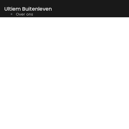
Ultiem Buitenleven
Over ons
Algemene Voorwaarden
Duurzaamheid
Privacy
Instagram
Facebook