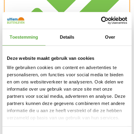
Toestemming
Details
Over
Deze website maakt gebruik van cookies
Kopersbescherming met Trusted Shops
SKU
BGE-127853
Categorie
Big Green Egg accessoires
We gebruiken cookies om content en advertenties te
Merk:
Big Green Egg
personaliseren, om functies voor social media te bieden
Merk
en om ons websiteverkeer te analyseren. Ook delen we
Big Green Egg
informatie over uw gebruik van onze site met onze
SKU
BGE-127853
partners voor social media, adverteren en analyse. Deze
partners kunnen deze gegevens combineren met andere
EAN
0665719127853
informatie die u aan ze heeft verstrekt of die ze hebben
verzameld op basis van uw gebruik van hun services.