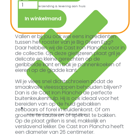
Snelle verzending & levering aan huis
In winkelmand
Vallen er bij jou ook wel eens ingrediënten
tussen het rooster van je Big Green Egg?
Daar hebben wij de Cast Iron Plancha voor in
de collectie. Op deze gietijzeren plaat gril je
delicate en kleine gerechten op de
geribbelde kant en bak je pannenkoeken of
eieren op de gladde kant.
Wil je vlees snel dichtschroeien zodat de
smaakvolle vleessappen behouden blijven?
Dan is de Cast Iron Plancha de perfecte
buitenkeukenhulp. Hij is ook ideaal voor het
bereiden van op de huid gebakken
zeebaars of forel in kruidenkorst. Of om
groente te sauteren of spek uit te bakken.
Kopersbescherming met Trusted Shops
Op de plaat grillen is snel, makkelijk en
verslavend lekker. De Cast Iron Plancha heeft
een diameter van 26 centimeter.