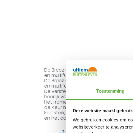
De Breez Cobra Verstelbare Tuinstoel
en multifunctioneel is, wat hem een aa
De Breez Cobra Verstelbare Tuinstoel
en multifunctioneel is, wat hem een aa
De verstelbare rugleuning zorgt er bo
Toestemming
heerlijk van het zonnetje te genieten.
Het frame van de Breez Cobra Verstel
de kleur mat royal grijs. De zitting en 
Deze website maakt gebruik
Een sterk, duurzaam en weerbestendig 
en het comfortabele design maken deze 
We gebruiken cookies om cont
websiteverkeer te analyseren
BIJPASSENDE ACCESSOIRES E