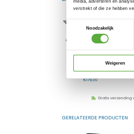
media, adverteren en analys
verstrekt of die ze hebben v
Toestemmingsselectie
Noodzakelijk
Weigeren
Breez Cobra ligbed
€
179,00
Gratis verzending 
GERELATEERDE PRODUCTEN