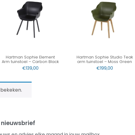
Hartman Sophie Element
Hartman Sophie Studio Teak
Arm tuinstoel – Carbon Black
arm tuinstoel – Moss Green
€
139,00
€
199,00
 bekeken.
 nieuwsbrief
euws en advies elke maand in jouw mailbox.