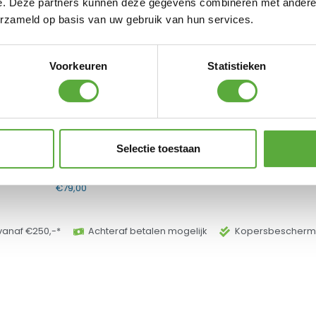
e. Deze partners kunnen deze gegevens combineren met andere i
erzameld op basis van uw gebruik van hun services.
Voorkeuren
Statistieken
Selectie toestaan
Breez Lecce Voetenbank
€
79,00
vanaf €250,-*
Achteraf betalen mogelijk
Kopersbeschermi