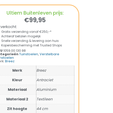
Ultiem Buitenleven prijs:
€
99,95
tverkocht
Gratis verzending vanaf €250,-*
Achteraf betalen mogelijk
Snelle verzending & levering aan huis
Kopersbescherming met Trusted Shops
KU
1059.00.130.98
tegorieën
Tuinstoelen
,
Verstelbare
instoelen
rk:
Breez
Merk
Breez
Kleur
Antraciet
Materiaal
Aluminium
Materiaal 2
Textileen
Zit hoogte
44 cm