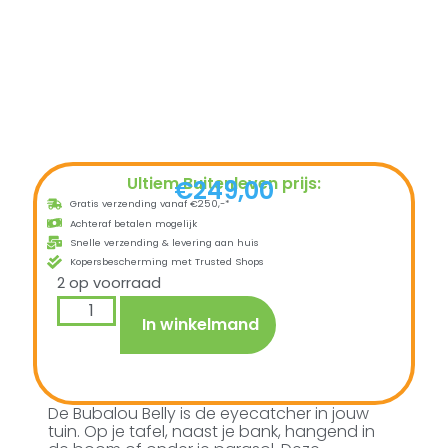
Ultiem Buitenleven prijs:
€
249,00
Gratis verzending vanaf €250,-*
Achteraf betalen mogelijk
Snelle verzending & levering aan huis
Kopersbescherming met Trusted Shops
2 op voorraad
In winkelmand
De Bubalou Belly is de eyecatcher in jouw
tuin. Op je tafel, naast je bank, hangend in