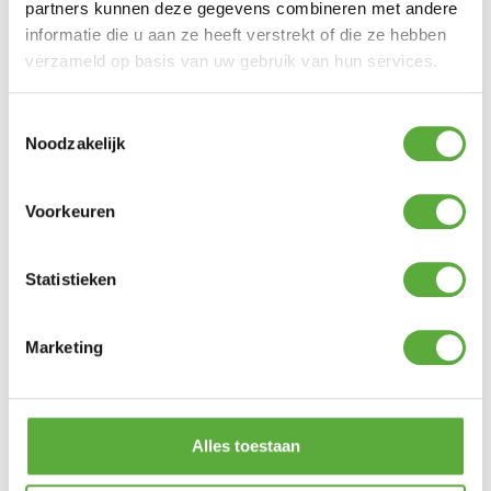
partners kunnen deze gegevens combineren met andere
SKU
BUBB6501WH01
informatie die u aan ze heeft verstrekt of die ze hebben
verzameld op basis van uw gebruik van hun services.
EAN
7442955246271
Toestemmingsselectie
Noodzakelijk
Voorkeuren
BIJPASSENDE ACCESSOIRES EN ALTERNATIEVE
PRODUCTEN
Statistieken
Bubalou Belly25 buitenlamp
€
69,00
Marketing
Gratis verzending vanaf €250,-*
Achteraf betalen mogelijk
Kopersbescherming met Trusted Shops
Alles toestaan
GERELATEERDE PRODUCTEN