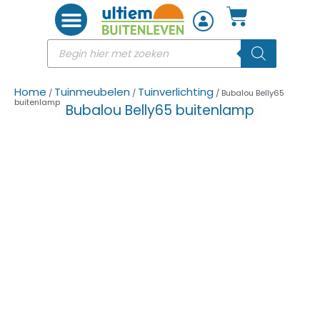
Woon accessoires
Home
Tuinmeubelen
Tuinverlichting
/
/
/ Bubalou Belly65
buitenlamp
Bubalou Belly65 buitenlamp