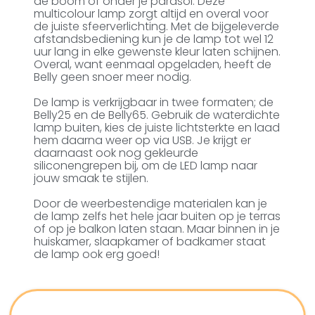
de boom of onder je parasol. Deze
multicolour lamp zorgt altijd en overal voor
de juiste sfeerverlichting. Met de bijgeleverde
afstandsbediening kun je de lamp tot wel 12
uur lang in elke gewenste kleur laten schijnen.
Overal, want eenmaal opgeladen, heeft de
Belly geen snoer meer nodig.
De lamp is verkrijgbaar in twee formaten; de
Belly25 en de Belly65. Gebruik de waterdichte
lamp buiten, kies de juiste lichtsterkte en laad
hem daarna weer op via USB. Je krijgt er
daarnaast ook nog gekleurde
siliconengrepen bij, om de LED lamp naar
jouw smaak te stijlen.
Door de weerbestendige materialen kan je
de lamp zelfs het hele jaar buiten op je terras
of op je balkon laten staan. Maar binnen in je
huiskamer, slaapkamer of badkamer staat
de lamp ook erg goed!