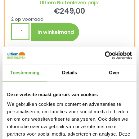
Ultiem Buitenleven prijs:
€
249,00
2 op voorraad
In winkelmand
Gratis verzending vanaf €250,-*
Achteraf betalen mogelijk
Snelle verzending & levering aan huis
Toestemming
Details
Over
Kopersbescherming met Trusted Shops
SKU
BUBB6501WH01
Categorie
Tuinverlichting
Merk:
Bubalou
Deze website maakt gebruik van cookies
Merk
Bubalou
We gebruiken cookies om content en advertenties te
Materiaal
Kunstof
personaliseren, om functies voor social media te bieden
en om ons websiteverkeer te analyseren. Ook delen we
Breedte
53 cm
informatie over uw gebruik van onze site met onze
partners voor social media, adverteren en analyse. Deze
Hoogte
65 cm