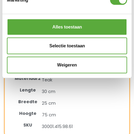
Kopersbescherming met Trusted Shops
Alles toestaan
SKU
30001.415.98.61
Categorie
Tuinverlichting
Merk:
SUNS
Merk
SUNS
Selectie toestaan
Kleur
Antraciet
Weigeren
Materiaal
Aluminium
Materiaal 2
Teak
Lengte
30 cm
Breedte
25 cm
Hoogte
75 cm
SKU
30001.415.98.61