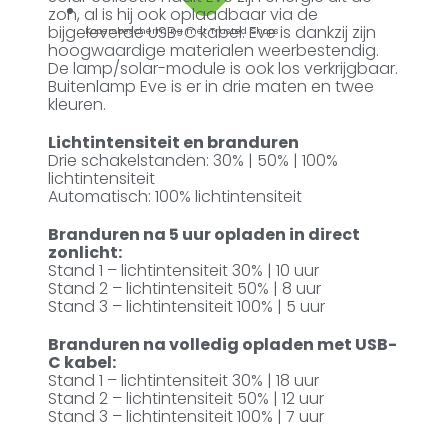
zon, al is hij ook oplaadbaar via de
bijgeleverde USB-C kabel. Eve is dankzij zijn
Kopersbescherming met Trusted Shops
hoogwaardige materialen weerbestendig.
De lamp/solar-module is ook los verkrijgbaar.
Buitenlamp Eve is er in drie maten en twee
kleuren.
Lichtintensiteit en branduren
Drie schakelstanden: 30% | 50% | 100%
lichtintensiteit
Automatisch: 100% lichtintensiteit
Branduren na 5 uur opladen in direct
zonlicht:
Stand 1 – lichtintensiteit 30% | 10 uur
Stand 2 – lichtintensiteit 50% | 8 uur
Stand 3 – lichtintensiteit 100% | 5 uur
Branduren na volledig opladen met USB-
C kabel:
Stand 1 – lichtintensiteit 30% | 18 uur
Stand 2 – lichtintensiteit 50% | 12 uur
Stand 3 – lichtintensiteit 100% | 7 uur