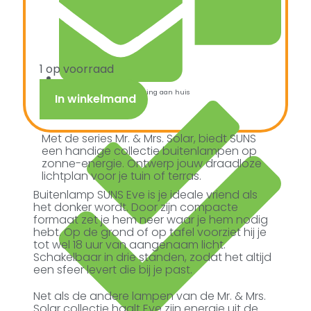
1 op voorraad
Snelle verzending & levering aan huis
In winkelmand
Met de series Mr. & Mrs. Solar, biedt SUNS
een handige collectie buitenlampen op
zonne-energie. Ontwerp jouw draadloze
lichtplan voor je tuin of terras.
Buitenlamp SUNS Eve is je ideale vriend als
het donker wordt. Door zijn compacte
formaat zet je hem neer waar je hem nodig
hebt. Op de grond of op tafel voorziet hij je
tot wel 18 uur van aangenaam licht.
Schakelbaar in drie standen, zodat het altijd
een sfeer levert die bij je past.
Net als de andere lampen van de Mr. & Mrs.
Solar collectie haalt Eve zijn energie uit de