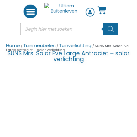
Woon accessoires
Home
Tuinmeubelen
Tuinverlichting
/
/
/ SUNS Mrs. Solar Eve
Large Antraciet – solar verlichting
SUNS Mrs. Solar Eve Large Antraciet – solar
verlichting