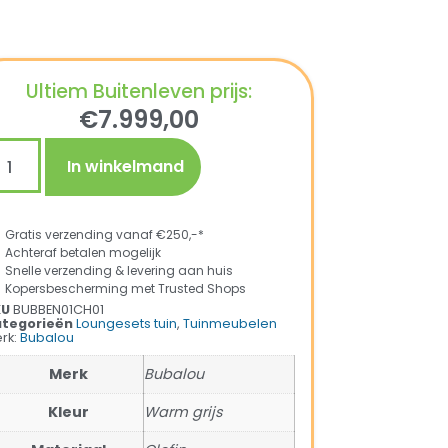
Ultiem Buitenleven prijs:
€
7.999,00
In winkelmand
Gratis verzending vanaf €250,-*
Achteraf betalen mogelijk
Snelle verzending & levering aan huis
Kopersbescherming met Trusted Shops
KU
BUBBEN01CH01
tegorieën
Loungesets tuin
,
Tuinmeubelen
rk:
Bubalou
Merk
Bubalou
Kleur
Warm grijs