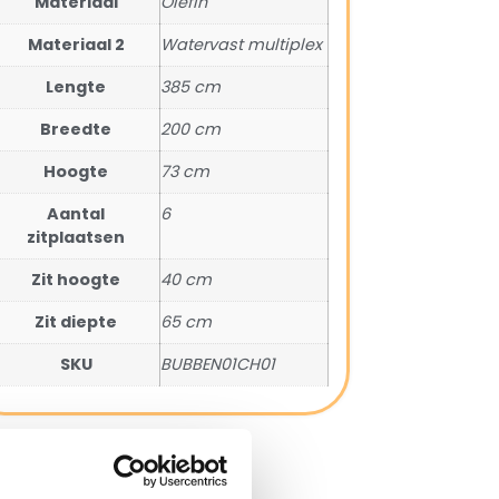
Materiaal
Olefin
Materiaal 2
Watervast multiplex
Lengte
385 cm
Breedte
200 cm
Hoogte
73 cm
Aantal
6
zitplaatsen
Zit hoogte
40 cm
Zit diepte
65 cm
SKU
BUBBEN01CH01