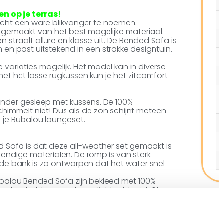
n op je terras!
cht een ware blikvanger te noemen.
 gemaakt van het best mogelijke materiaal.
n straalt allure en klasse uit. De Bended Sofa is
en en past uitstekend in een strakke designtuin.
 variaties mogelijk. Het model kan in diverse
 het losse rugkussen kun je het zitcomfort
n zonder gesleep met kussens. De 100%
schimmelt niet! Dus als de zon schijnt meteen
p je Bubalou loungeset.
 Sofa is dat deze all-weather set gemaakt is
ndige materialen. De romp is van sterk
de bank is zo ontworpen dat het water snel
balou Bended Sofa zijn bekleed met 100%
rieel en hebben een hoge lichtechtheid. Glas
in de herfst? De Luxury kan het hele jaar
lyetherschuim, Nosag veren en siliconenvezels