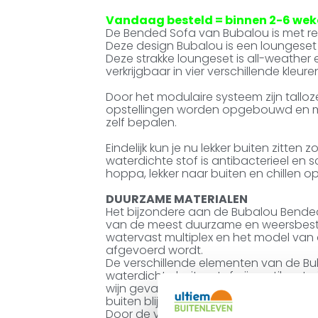
Vandaag besteld = binnen 2-6 weke
De Bended Sofa van Bubalou is met re
Deze design Bubalou is een loungeset
Deze strakke loungeset is all-weather e
verkrijgbaar in vier verschillende kleur
Door het modulaire systeem zijn talloze
opstellingen worden opgebouwd en met
zelf bepalen.
Eindelijk kun je nu lekker buiten zitte
waterdichte stof is antibacterieel en 
hoppa, lekker naar buiten en chillen o
DUURZAME MATERIALEN
Het bijzondere aan de Bubalou Bended
van de meest duurzame en weersbeste
watervast multiplex en het model van 
afgevoerd wordt.
De verschillende elementen van de Bu
waterdichte buitenstof, zijn antibacte
wijn gevallen? Geen probleem! Hoosbui 
buiten blijven staan.
Door de vulling van polypropyleen, po