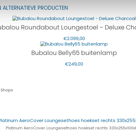
N ALTERNATIEVE PRODUCTEN
ubalou Roundabout Loungestoel – Deluxe Ch
€
2.099,00
Bubalou Belly65 buitenlamp
€
249,00
 Shops
Platinum AeroCover Loungesethoes hoekset rechts 330x255x100x