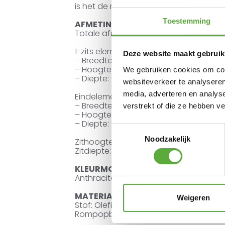
is het de meest comfortabele design lo
Toestemming
AFMETINGEN
Totale afmeting van deze set (lxbxd)
1-zits element zonder armleuning:
Deze website maakt gebruik
– Breedte: 157 cm
– Hoogte: 73 cm
We gebruiken cookies om cont
– Diepte: 98 cm
websiteverkeer te analyseren
media, adverteren en analys
Eindelement:
– Breedte: 187 cm
verstrekt of die ze hebben v
– Hoogte: 73 cm
– Diepte: 98 cm
Toestemmingsselectie
Noodzakelijk
Zithoogte: 40 cm
Zitdiepte: 65 cm
KLEURMOGELIJKHEDEN
Anthracite, Charcoal, Light Taupe, Stee
MATERIAAL
Weigeren
Stof: Olefin / PET
Rompopbouw: Watervast multiplex, R