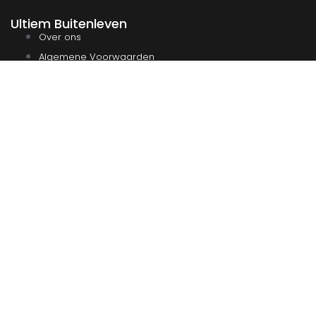
Ultiem Buitenleven
Over ons
Algemene Voorwaarden
Duurzaamheid
Privacy
Instagram
Facebook