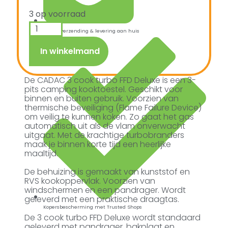
3 op voorraad
Snelle verzending & levering aan huis
In winkelmand
De CADAC 3 cook turbo FFD Deluxe is een 3-
pits camping kooktoestel. Geschikt voor
binnen en buiten gebruik. Voorzien van
thermische beveiliging (Flame Failure Device)
om veilig te kunnen koken. Zo gaat het gas
automatisch uit als de vlam onverwacht
uitgaat. Met de krachtige turbobranders
maak je binnen korte tijd een heerlijke
maaltijd.
De behuizing is gemaakt van kunststof en
RVS kookoppervlak. Voorzien van
windschermen en een pandrager. Wordt
geleverd met een praktische draagtas.
Kopersbescherming met Trusted Shops
De 3 cook turbo FFD Deluxe wordt standaard
geleverd met pandrager, bakplaat en