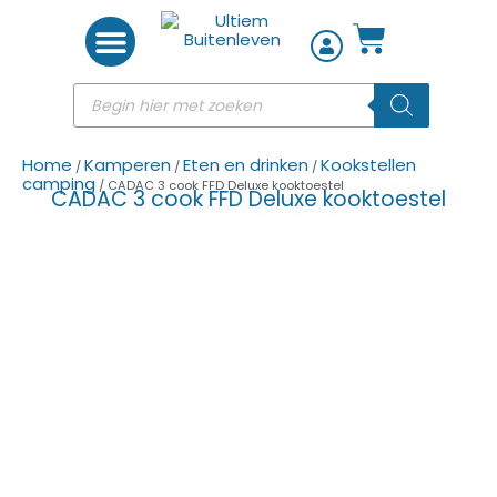
Woon accessoires
Home
Kamperen
Eten en drinken
Kookstellen
/
/
/
camping
/ CADAC 3 cook FFD Deluxe kooktoestel
CADAC 3 cook FFD Deluxe kooktoestel