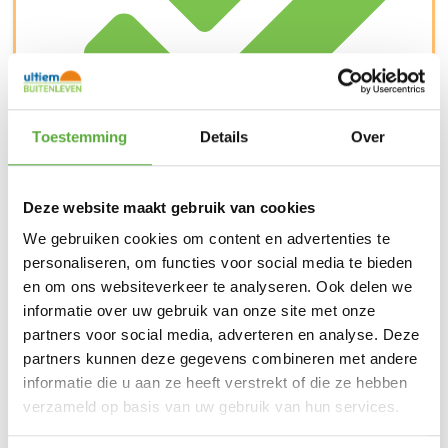
Toestemming
Details
Over
Kopersbescherming met Trusted Shops
Deze website maakt gebruik van cookies
SKU
303FC-20-EF
Categorieën
Eten en drinken
,
Kamperen
,
Kookstellen camping
Merk:
CADAC
We gebruiken cookies om content en advertenties te
Merk
personaliseren, om functies voor social media te bieden
CADAC
en om ons websiteverkeer te analyseren. Ook delen we
Kleur
Antraciet
informatie over uw gebruik van onze site met onze
partners voor social media, adverteren en analyse. Deze
Aantal pitten
3
partners kunnen deze gegevens combineren met andere
SKU
303FC-20-EF
informatie die u aan ze heeft verstrekt of die ze hebben
verzameld op basis van uw gebruik van hun services.