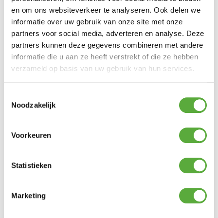
en om ons websiteverkeer te analyseren. Ook delen we
CADAC Grillmat rond
CADAC Quick release
informatie over uw gebruik van onze site met onze
52cm
koppeling gasslang
partners voor social media, adverteren en analyse. Deze
€
7,95
€
12,95
partners kunnen deze gegevens combineren met andere
informatie die u aan ze heeft verstrekt of die ze hebben
verzameld op basis van uw gebruik van hun services.
CADAC Paella pan 30
CADAC Safari chef 30
Toestemmingsselectie
€
49,95
BBQ rooster
Noodzakelijk
€
34,94
Voorkeuren
CADAC Citi Chef 40 Gas
CADAC Safari Chef 30 HP
Statistieken
BBQ
deluxe BBQ
€
229,00
€
159,95
Marketing