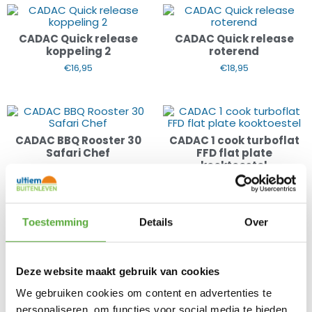
CADAC Quick release
CADAC Quick release
koppeling 2
roterend
€
16,95
€
18,95
CADAC BBQ Rooster 30
CADAC 1 cook turboflat
Safari Chef
FFD flat plate
kooktoestel
€
39,95
€
109,00
Toestemming
Details
Over
CADAC Pizzaschep
CADAC Grillmat
33x40cm
€
21,95
€
6,95
Deze website maakt gebruik van cookies
We gebruiken cookies om content en advertenties te
personaliseren, om functies voor social media te bieden