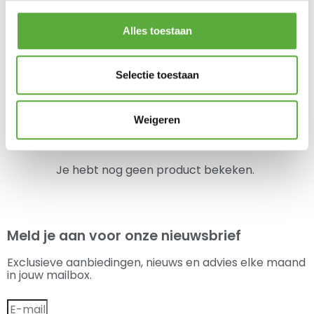
CADAC 3 cook FFD Deluxe
Alles toestaan
kooktoestel
€
239,00
Selectie toestaan
1
2
Weigeren
→
Je hebt nog geen product bekeken.
Meld je aan voor onze nieuwsbrief
Exclusieve aanbiedingen, nieuws en advies elke maand
in jouw mailbox.