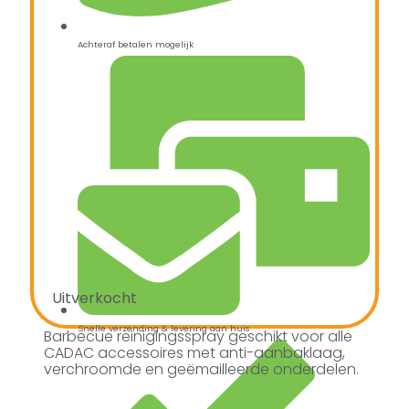
Achteraf betalen mogelijk
Uitverkocht
Snelle verzending & levering aan huis
Barbecue reinigingsspray geschikt voor alle
CADAC accessoires met anti-aanbaklaag,
verchroomde en geëmailleerde onderdelen.