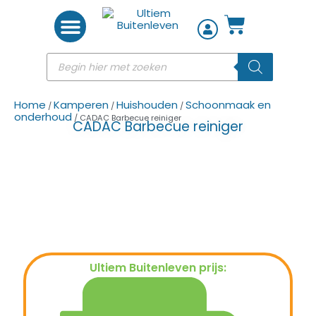
Woon accessoires
Home
Kamperen
Huishouden
Schoonmaak en
/
/
/
onderhoud
/ CADAC Barbecue reiniger
CADAC Barbecue reiniger
Ultiem Buitenleven prijs:
€
5,95