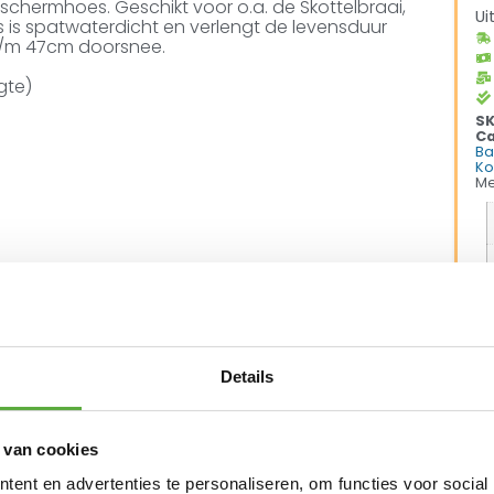
chermhoes. Geschikt voor o.a. de Skottelbraai,
Ui
s is spatwaterdicht en verlengt de levensduur
 t/m 47cm doorsnee.
gte)
S
Ca
Ba
Ko
Me
Details
 van cookies
vanaf €250,-*
Achteraf betalen mogelijk
Kopersbeschermi
ent en advertenties te personaliseren, om functies voor social