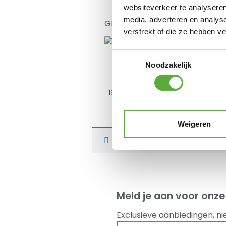
websiteverkeer te analyseren
media, adverteren en analys
GERELATEERDE PRODUCTEN
verstrekt of die ze hebben v
Toestemmingsselectie
Noodzakelijk
Bo-Camp Noppenmatras
190x60x6cm schuimrubber
€
36,95
Weigeren
Je hebt nog geen product
Meld je aan voor onze
Exclusieve aanbiedingen, ni