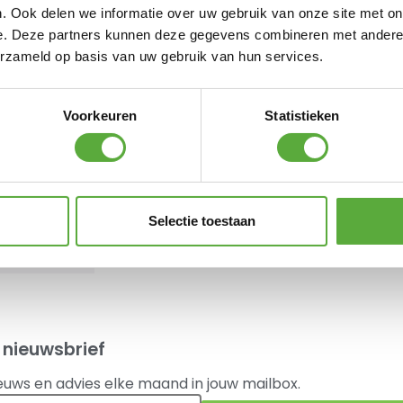
. Ook delen we informatie over uw gebruik van onze site met on
e. Deze partners kunnen deze gegevens combineren met andere i
erzameld op basis van uw gebruik van hun services.
Voorkeuren
Statistieken
Bo-Camp Krukje +
Opvouwbare Jerrycan
oplegblad
Reliance 20 liter
€
32,95
€
23,95
Selectie toestaan
 bekeken.
 nieuwsbrief
euws en advies elke maand in jouw mailbox.