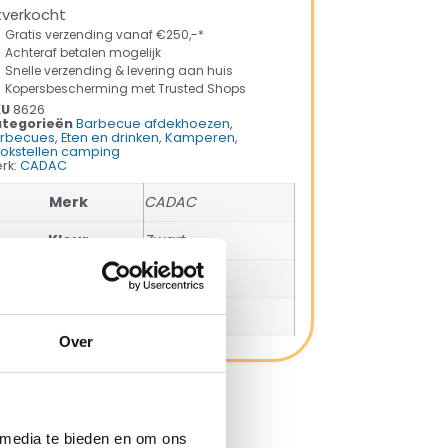
tverkocht
Gratis verzending vanaf €250,-*
Achteraf betalen mogelijk
Snelle verzending & levering aan huis
Kopersbescherming met Trusted Shops
KU
8626
tegorieën
Barbecue afdekhoezen
,
rbecues
,
Eten en drinken
,
Kamperen
,
okstellen camping
rk:
CADAC
Merk
CADAC
Kleur
Zwart
Materiaal
Polyester
SKU
8626
Over
ng met Trusted Shops
 media te bieden en om ons