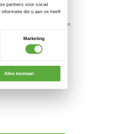
ze partners voor social
nformatie die u aan ze heeft
Marketing
Fiamma Level System
Jumbo 2 stuks
€
79,95
Alles toestaan