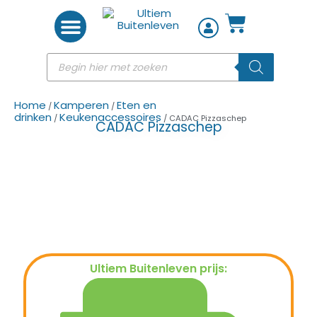
Woon accessoires
Home
Kamperen
Eten en
/
/
drinken
Keukenaccessoires
/
/ CADAC Pizzaschep
CADAC Pizzaschep
Ultiem Buitenleven prijs:
€
21,95