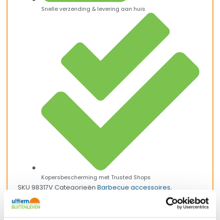
Snelle verzending & levering aan huis
Kopersbescherming met Trusted Shops
SKU
98317V
Categorieën
Barbecue accessoires
,
Barbecues
,
Eten en drinken
,
Kamperen
,
Keukenaccessoires
Merk:
CADAC
Merk