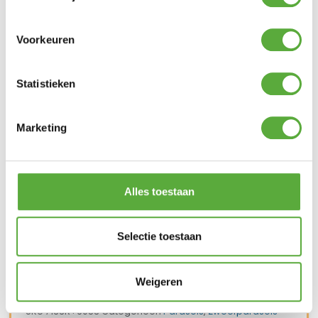
Voorkeuren
Snelle verzending & levering aan huis
Statistieken
Marketing
Alles toestaan
Selectie toestaan
Weigeren
Kopersbescherming met Trusted Shops
SKU
7133R+6083
Categorieën
Parasols
,
Zweefparasols