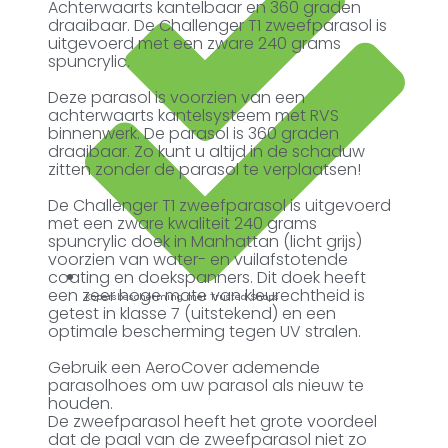
Achterwaarts kantelbaar en 360 graden
draaibaar. De Challenger T1 zweefparasol is
uitgevoerd met een zware 240 grams
spuncrylic.
Deze parasol is voorzien van een
achterwaarts kantelsysteem met RVS
binnenwerk. De parasol is 360 graden
draaibaar. Zo kunt u altijd in de schaduw
zitten zonder de parasol te verplaatsen!
De Challenger T1 zweefparasol is uitgevoerd
met een zware kwaliteit 240 grams
spuncrylic doek in Manhattan (licht grijs)
voorzien van water- en vuilafstotende
coating en doekspanners. Dit doek heeft
een zeer hoge mate van kleurechtheid is
Kopersbescherming met Trusted Shops
getest in klasse 7 (uitstekend) en een
optimale bescherming tegen UV stralen.
Gebruik een AeroCover ademende
parasolhoes om uw parasol als nieuw te
houden.
De zweefparasol heeft het grote voordeel
dat de paal van de zweefparasol niet zo