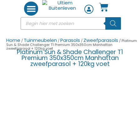
Woon accessoires
Home
Tuinmeubelen
Parasols
Zweefparasols
/
/
/
/ Platinum
Sun & Shade Challenger T1 Premium 350x350cm Manhattan
zweefparasol + 120kg voet
Platinum Sun & Shade Challenger T1
Premium 350x350cm Manhattan
zweefparasol + 120kg voet