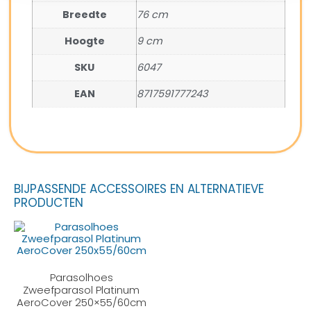
Breedte
76 cm
Hoogte
9 cm
SKU
6047
EAN
8717591777243
BIJPASSENDE ACCESSOIRES EN ALTERNATIEVE
PRODUCTEN
Parasolhoes
Zweefparasol Platinum
AeroCover 250×55/60cm