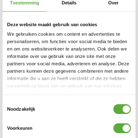
Toestemming
Details
Over
€
849,00
Helaas zijn niet alle onderdelen van deze set op
voorraad. Voor meer informatie kun je contact
met ons opnemen. Onderdeel dat niet op
Deze website maakt gebruik van cookies
voorraad is:
We gebruiken cookies om content en advertenties te
personaliseren, om functies voor social media te bieden
en om ons websiteverkeer te analyseren. Ook delen we
Gratis verzending vanaf €250,-*
Achteraf betalen mogelijk
informatie over uw gebruik van onze site met onze
Snelle verzending & levering aan huis
partners voor social media, adverteren en analyse. Deze
Kopersbescherming met Trusted Shops
partners kunnen deze gegevens combineren met andere
SKU
7139Q+6047
informatie die u aan ze heeft verstrekt of die ze hebben
Categorieën
Parasols
,
Zweefparasols
Merk:
Platinum Casual Living
verzameld op basis van uw gebruik van hun services.
Merk
Platinum
Toestemmingsselectie
Kleur
Beige
Noodzakelijk
Materiaal
Aluminium
Voorkeuren
Materiaal 2
Spuncrylic