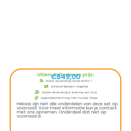
Ultiem Buitenleven prijs:
€
849,00
Gratis verzending vanaf €250,-*
Achteraf betalen mogelijk
Snelle verzending & levering aan huis
Kopersbescherming met Trusted Shops
Helaas zijn niet alle onderdelen van deze set op
voorraad. Voor meer informatie kun je contact
met ons opnemen. Onderdeel dat niet op
voorraad is: