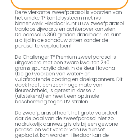
Deze vierkante zweefparasol is voorzien van
het unieke T² kantelsysteem met rvs
binnenwerk. Hierdoor kunt u uw zweefparasol
traploos zijwaarts en achterover kantelen.
De parasol is 360 graden draaibaar. Zo kunt
u altijd in de schaduw zitten zonder de
parasol te verplaatsen!
De Challenger T² Premium zweefparasol is
uitgevoerd met een zware kwaliteit 240
grams spuncrylic doek in de kleur Havana
(beige) voorzien van water- en
vuilafstotende coating en doekspanners. Dit
doek heeft een zeer hoge mate van
kleurechtheid, is getest in klasse 7
(uitstekend) en heeft een optimale
bescherming tegen UV stralen.
De zweefparasol heeft het grote voordeel
dat de paal van de zweefparasol niet zo
nadrukkelijk aanwezig is als bij een gewone
parasol en wat verder van uw tuinset
geplaatst kan worden. Hierdoor kan de