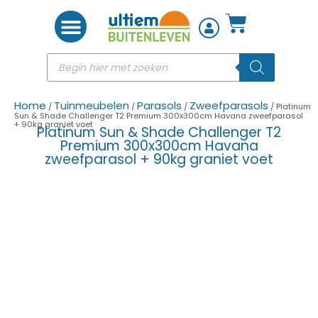
Woon accessoires
Home
Tuinmeubelen
Parasols
Zweefparasols
/
/
/
/ Platinum
Sun & Shade Challenger T2 Premium 300x300cm Havana zweefparasol
+ 90kg graniet voet
Platinum Sun & Shade Challenger T2
Premium 300x300cm Havana
zweefparasol + 90kg graniet voet