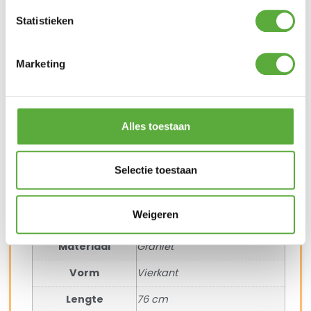
Frame
Aluminium
Statistieken
Vorm
Vierkant
Lengte
300 cm
Marketing
Breedte
300 cm
SKU
7139Q+6047
Alles toestaan
Platinum Sun & Shade Zweefparasolvoet
Milano 90kg Graniet
Selectie toestaan
Merk
Platinum
Weigeren
Kleur
Zwart
Materiaal
Graniet
Vorm
Vierkant
Lengte
76 cm