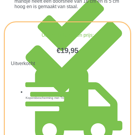
mandje heeft een doorsnee van 16 cm en is 5 cm
hoog en is gemaakt van staal.
Ultiem Buitenleven prijs:
€
19,95
Uitverkocht
Kopersbescherming met Trusted Shops