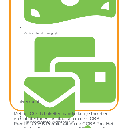
Achteraf betalen mogelijk
Uitverkocht
Met het COBB brikettenmandje kun je briketten
en Cobblestones los plaatsen in de COBB
Snelle verzending & levering aan huis
Premier, COBB Premier Air en de COBB Pro. Het