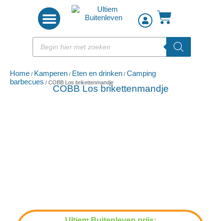
Woon accessoires
Home
Kamperen
Eten en drinken
Camping
/
/
/
barbecues
/ COBB Los brikettenmandje
COBB Los brikettenmandje
Ultiem Buitenleven prijs: