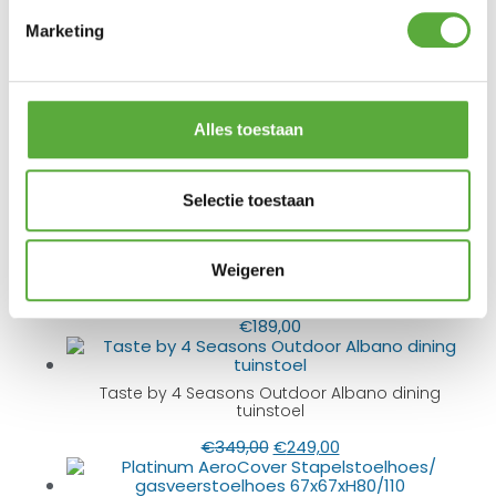
SKU
Marketing
91641
EAN
8720087022833
Alles toestaan
BIJPASSENDE ACCESSOIRES EN ALTERNATIEVE
Selectie toestaan
PRODUCTEN
Weigeren
Barista stapel tuinstoel met zitkussen – Latte
€
189,00
Taste by 4 Seasons Outdoor Albano dining
tuinstoel
€
349,00
€
249,00