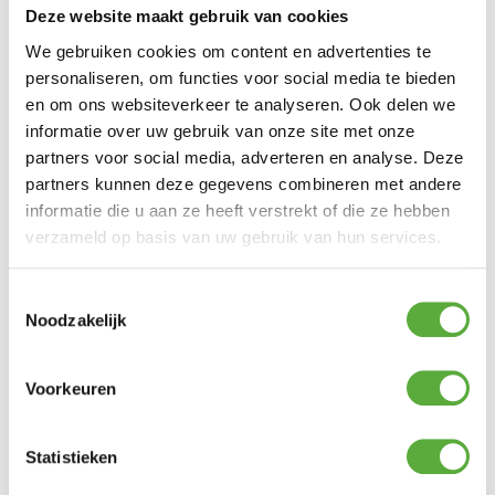
Deze website maakt gebruik van cookies
We gebruiken cookies om content en advertenties te
Kopersbescherming met Trusted Shops
personaliseren, om functies voor social media te bieden
SKU
91641
Categorieën
Dining stoelen
,
Tuinstoelen
Merk:
Taste by 4 Seasons Outdoor
en om ons websiteverkeer te analyseren. Ook delen we
informatie over uw gebruik van onze site met onze
Merk
Taste by 4 Seasons Outdoor
partners voor social media, adverteren en analyse. Deze
Kleur
partners kunnen deze gegevens combineren met andere
Latte
informatie die u aan ze heeft verstrekt of die ze hebben
Kleur 2
Beige
verzameld op basis van uw gebruik van hun services.
Materiaal
Aluminium
Toestemmingsselectie
Materiaal 2
Textileen
Noodzakelijk
Zit hoogte
46,5 cm
Voorkeuren
Zit diepte
51,5 cm
Arm hoogte
65,5 cm
Statistieken
Stapelbaar
Ja