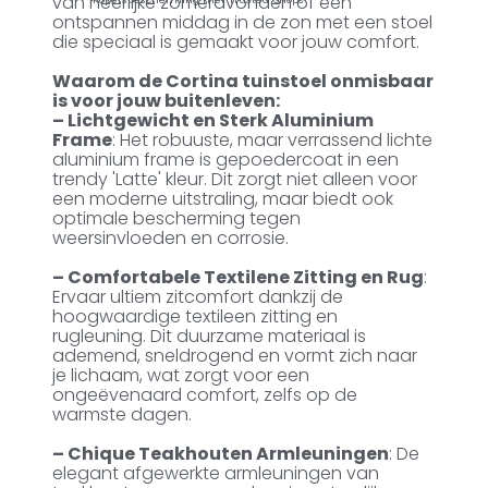
van heerlijke zomeravonden of een
ontspannen middag in de zon met een stoel
die speciaal is gemaakt voor jouw comfort.
Waarom de Cortina tuinstoel onmisbaar
is voor jouw buitenleven:
– Lichtgewicht en Sterk Aluminium
Frame
: Het robuuste, maar verrassend lichte
aluminium frame is gepoedercoat in een
trendy 'Latte' kleur. Dit zorgt niet alleen voor
een moderne uitstraling, maar biedt ook
optimale bescherming tegen
weersinvloeden en corrosie.
– Comfortabele Textilene Zitting en Rug
:
Ervaar ultiem zitcomfort dankzij de
hoogwaardige textileen zitting en
rugleuning. Dit duurzame materiaal is
ademend, sneldrogend en vormt zich naar
je lichaam, wat zorgt voor een
ongeëvenaard comfort, zelfs op de
warmste dagen.
– Chique Teakhouten Armleuningen
: De
elegant afgewerkte armleuningen van