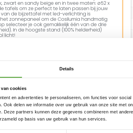
 teak, zwart en sandy beige en in twee maten: ø52 x
e tafels om ze perfect te laten passen bij jouw
van de bijzettafel met led-verlichting is
 het zonnepaneel om de Cosilumia handmatig
p selecteer je ook gemakkelijk één van de drie
heid). In de hoogste stand (100% helderheid)
l licht!
-verlichting
 framedesign
icht
abel
Details
m of ø 70 x 41 cm
t en USB-C kabel
 van cookies
de stijlvolle, zwarte loungetafel op zonne-
ent en advertenties te personaliseren, om functies voor social
n niet alleen een praktische toevoeging aan je
ze. Dankzij de verwijderbare zonne-unit laden
. Ook delen we informatie over uw gebruik van onze site met on
 Is het een bewolkte dag? Geen probleem! Je
e. Deze partners kunnen deze gegevens combineren met andere i
et de meegeleverde USB-C kabel. Binnen 4 tot
erzameld op basis van uw gebruik van hun services.
 Let op: gaat het regenen? Haal dan het
eem deze mee naar binnen. Het Cosilumia-frame
ft het mooist als deze overdekt staat.