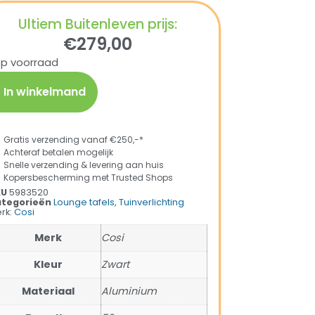
Ultiem Buitenleven prijs:
€
279,00
op voorraad
In winkelmand
Gratis verzending vanaf €250,-*
Achteraf betalen mogelijk
Snelle verzending & levering aan huis
Kopersbescherming met Trusted Shops
KU
5983520
tegorieën
Lounge tafels
,
Tuinverlichting
rk:
Cosi
Merk
Cosi
Kleur
Zwart
Materiaal
Aluminium