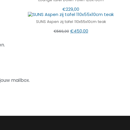
€
229,00
SUNS Aspen zij tafel 110x55x10cm teak
€
450,00
€
569,00
n.
jouw mailbox.