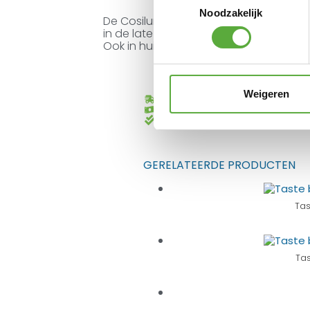
Noodzakelijk
De Cosilumia’s zijn een prachtige aanv
in de late uurtjes kunt genieten van sfe
Ook in huis komen de bijzettafels prach
Weigeren
Gratis verzending vanaf €250,-*
Achteraf betalen mogelijk
Kopersbescherming met Trusted
GERELATEERDE PRODUCTEN
Tas
Ta