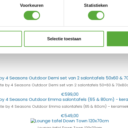
Voorkeuren
Statistieken
ulling op je outdoor loungeset, waardoor je tot
ervol licht. Of zet jij deze eyecatcher binnen?
tig tot hun recht.
Selectie toestaan
 Shops
te by 4 Seasons Outdoor Demi set van 2 salontafels 50×60 & 70x80
€
599,00
ste by 4 Seasons Outdoor Emma salontafels (65 & 80cm) – keramiek
€
549,00
Lounge tafel Down Town 120x70cm