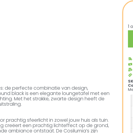
1 
S
Ca
s: de perfecte combinatie van design,
Me
 round black is een elegante loungetafel met een
ing. Met het strakke, zwarte design heeft de
tstraling.
r prachtig sfeerlicht in zowel jouw huis als tuin.
g creëert een prachtig lichteffect op de grond,
e ambiance ontstaat. De Cosilumia’s zijn