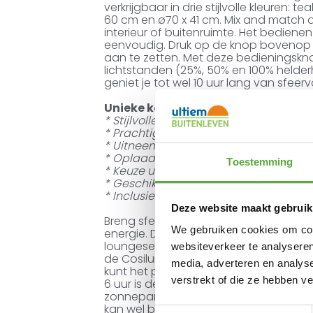
verkrijgbaar in drie stijlvolle kleuren:
60 cm en ø70 x 41 cm. Mix and match d
interieur of buitenruimte. Het bedienen 
eenvoudig. Druk op de knop bovenop
aan te zetten. Met deze bedieningskno
lichtstanden (25%, 50% en 100% helder
geniet je tot wel 10 uur lang van sfeervo
Unieke kenmerken en voordelen
* Stijlvolle solartafels met sfeervol led
* Prachtige lichtverdeling door uniek
* Uitneembaar zonnepaneel met led-l
* Oplaadbaar via zonlicht of USB-C k
Toestemming
* Keuze uit de afmetingen: ø 52 x 60 c
* Geschikt voor binnen én buiten
* Inclusief: zonnepaneel met led-lich
Deze website maakt gebruik
Breng sfeer in je tuin of interieur met 
We gebruiken cookies om cont
energie. Deze elegante bijzettafels zij
loungeset, maar ook een duurzame keu
websiteverkeer te analyseren
de Cosilumia’s zichzelf op in de zon.
media, adverteren en analys
kunt het paneel eenvoudig opladen m
verstrekt of die ze hebben v
6 uur is de batterij weer volledig vol!
zonnepaneel uit het tafelframe en n
kan wel buiten blijven staan, maar blij
Toestemmingsselectie