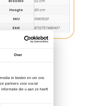
Breedte
52 cm
Hoogte
60 cm
SKU
5983520
EAN
8712757488407
Over
 media te bieden en om ons
ze partners voor social
nformatie die u aan ze heeft