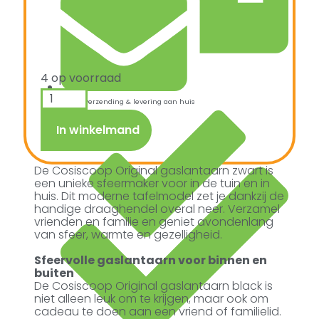
4 op voorraad
Snelle verzending & levering aan huis
In winkelmand
De Cosiscoop Original gaslantaarn zwart is
een unieke sfeermaker voor in de tuin en in
huis. Dit moderne tafelmodel zet je dankzij de
handige draaghendel overal neer. Verzamel
vrienden en familie en geniet avondenlang
van sfeer, warmte en gezelligheid.
Sfeervolle gaslantaarn voor binnen en
buiten
De Cosiscoop Original gaslantaarn black is
niet alleen leuk om te krijgen, maar ook om
cadeau te doen aan een vriend of familielid.