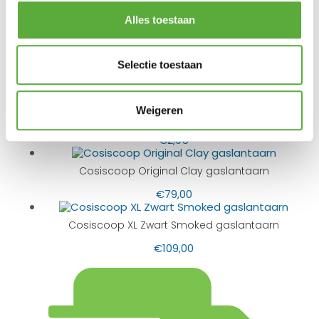
Alles toestaan
BIJPASSENDE ACCESSOIRES EN ALTERNATIEVE
Selectie toestaan
PRODUCTEN
Weigeren
Gas cartouche 190 gram
€
2,95
Cosiscoop Original Clay gaslantaarn
€
79,00
Cosiscoop XL Zwart Smoked gaslantaarn
€
109,00