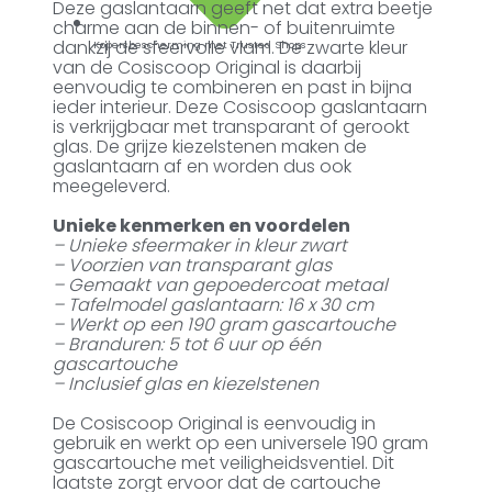
Deze gaslantaarn geeft net dat extra beetje
charme aan de binnen- of buitenruimte
dankzij de sfeervolle vlam. De zwarte kleur
Kopersbescherming met Trusted Shops
van de Cosiscoop Original is daarbij
eenvoudig te combineren en past in bijna
ieder interieur. Deze Cosiscoop gaslantaarn
is verkrijgbaar met transparant of gerookt
glas. De grijze kiezelstenen maken de
gaslantaarn af en worden dus ook
meegeleverd.
Unieke kenmerken en voordelen
– Unieke sfeermaker in kleur zwart
– Voorzien van transparant glas
– Gemaakt van gepoedercoat metaal
– Tafelmodel gaslantaarn: 16 x 30 cm
– Werkt op een 190 gram gascartouche
– Branduren: 5 tot 6 uur op één
gascartouche
– Inclusief glas en kiezelstenen
De Cosiscoop Original is eenvoudig in
gebruik en werkt op een universele 190 gram
gascartouche met veiligheidsventiel. Dit
laatste zorgt ervoor dat de cartouche