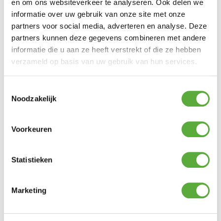
en om ons websiteverkeer te analyseren. Ook delen we
informatie over uw gebruik van onze site met onze
partners voor social media, adverteren en analyse. Deze
Kopersbescherming met Trusted Shops
partners kunnen deze gegevens combineren met andere
SKU
5801110
Categorieën
Gas lantaarns
,
Gaslantaarns
,
Sfeerverlichting
,
Terrasverwarming
,
Woon accessoires
informatie die u aan ze heeft verstrekt of die ze hebben
Merk:
Cosi
verzameld op basis van uw gebruik van hun services.
Merk
Cosi
Toestemmingsselectie
Kleur
Zwart
Noodzakelijk
SKU
5801110
EAN
Voorkeuren
8712757456505
Materiaal
Staal
Statistieken
Materiaal 2
Glas
Breedte
16 cm
Marketing
Hoogte
30 cm