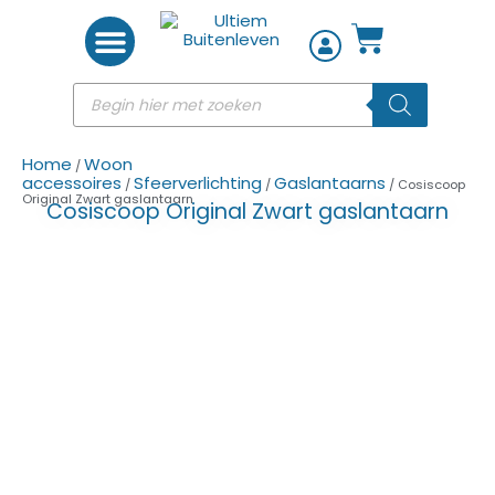
Woon accessoires
Home
Woon
/
accessoires
Sfeerverlichting
Gaslantaarns
/
/
/ Cosiscoop
Original Zwart gaslantaarn
Cosiscoop Original Zwart gaslantaarn