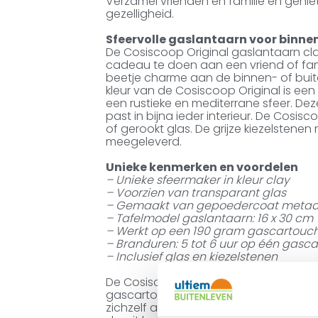
Verzamel vrienden en familie en geni
gezelligheid.
Sfeervolle gaslantaarn voor binnen
De Cosiscoop Original gaslantaarn clay
cadeau te doen aan een vriend of fami
beetje charme aan de binnen- of buite
kleur van de Cosiscoop Original is een k
een rustieke en mediterrane sfeer. Dez
past in bijna ieder interieur. De Cosis
of gerookt glas. De grijze kiezelsten
meegeleverd.
Unieke kenmerken en voordelen
– Unieke sfeermaker in kleur clay
– Voorzien van transparant glas
– Gemaakt van gepoedercoat metaa
– Tafelmodel gaslantaarn: 16 x 30 cm
– Werkt op een 190 gram gascartouc
– Branduren: 5 tot 6 uur op één gasc
– Inclusief glas en kiezelstenen
De Cosiscoop Original is eenvoudig in
gascartouche met veiligheidsventiel. 
zichzelf afsluit mocht de cartouche h