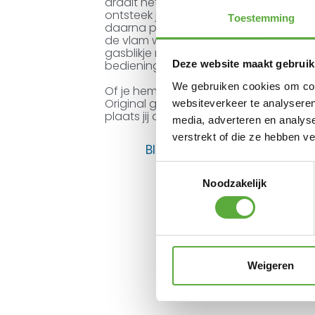
draait het gasblikje eenvoudig aan de
ontsteek je de aansteker terwijl je de
Toestemming
daarna pas de bedieningsknop open. 
de vlam wordt. Op één gasblikje brand
gasblikje nog niet leeg? Laat hem dan 
bedieningsknop goed dicht.
Deze website maakt gebruik
We gebruiken cookies om cont
Of je hem nu cadeau geeft of zelf bin
Original gaslantaarn clay steel jij abs
websiteverkeer te analyseren
plaats jij deze ideale sfeermaker?
media, adverteren en analys
verstrekt of die ze hebben v
BIJPASSENDE ACCESSOIRES E
Toestemmingsselectie
Noodzakelijk
Weigeren
Cosisc