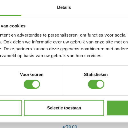
 onderzijde in de lantaarn en vervolgens
ze dicht tegen het brandpunt houdt. Draai
Details
Hoe meer je de knop opendraait, hoe groter
t de Cosiscoop gemiddeld 5 tot 6 uur. Is het
in de gaslantaarn zitten en draai de
 van cookies
ent en advertenties te personaliseren, om functies voor social
nen en buiten gebruikt, met de Cosiscoop
oluut de show bij vrienden en familie. Waar
. Ook delen we informatie over uw gebruik van onze site met on
e. Deze partners kunnen deze gegevens combineren met andere i
erzameld op basis van uw gebruik van hun services.
N ALTERNATIEVE PRODUCTEN
Voorkeuren
Statistieken
Gas cartouche 190 gram
€
2,95
Selectie toestaan
oop Original Gold Smoked gaslantaarn – Limi
€
79,00