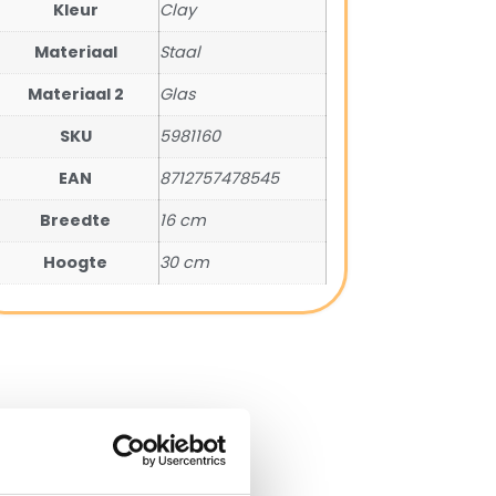
Kleur
Clay
Materiaal
Staal
Materiaal 2
Glas
SKU
5981160
EAN
8712757478545
Breedte
16 cm
Hoogte
30 cm