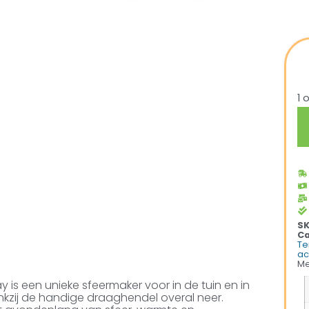
1 
S
Ca
Te
ac
Me
 is een unieke sfeermaker voor in de tuin en in
ankzij de handige draaghendel overal neer.