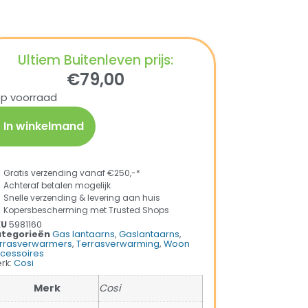
Ultiem Buitenleven prijs:
€
79,00
op voorraad
In winkelmand
Gratis verzending vanaf €250,-*
Achteraf betalen mogelijk
Snelle verzending & levering aan huis
Kopersbescherming met Trusted Shops
KU
5981160
tegorieën
Gas lantaarns
,
Gaslantaarns
,
rrasverwarmers
,
Terrasverwarming
,
Woon
cessoires
rk:
Cosi
Merk
Cosi