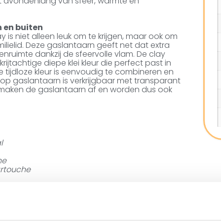
et avondenlang van sfeer, warmte en
 en buiten
 is niet alleen leuk om te krijgen, maar ook om
lielid. Deze gaslantaarn geeft net dat extra
nruimte dankzij de sfeervolle vlam. De clay
rijtachtige diepe klei kleur die perfect past in
e tijdloze kleur is eenvoudig te combineren en
coop gaslantaarn is verkrijgbaar met transparant
en maken de gaslantaarn af en worden dus ook
l
he
artouche
 gebruik en werkt op een universele 190 gram
Dit laatste zorgt ervoor dat de cartouche
et contact met de gaslantaarn verliezen. Je