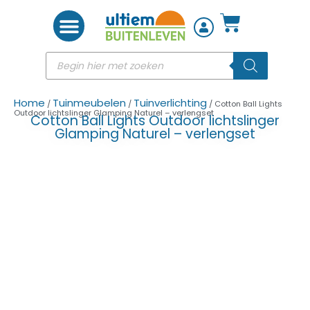
Woon accessoires
Home
Tuinmeubelen
Tuinverlichting
/
/
/ Cotton Ball Lights
Outdoor lichtslinger Glamping Naturel – verlengset
Cotton Ball Lights Outdoor lichtslinger
Glamping Naturel – verlengset