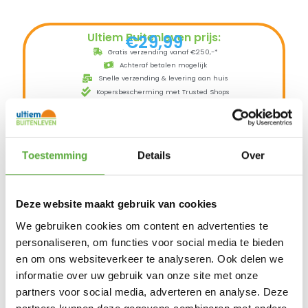
Ultiem Buitenleven prijs:
€
29,99
Gratis verzending vanaf €250,-*
Achteraf betalen mogelijk
Snelle verzending & levering aan huis
Kopersbescherming met Trusted Shops
Uitverkocht
De Cotton Ball Lights Outdoor lichtslinger
verlengset is een verlengstuk voor het
Toestemming
Details
Over
originele Cotton Balls lichtsnoer.
Met de extension kit kunt u de lichtslinger tot
maximaal 60 lampjes uitbreiden.
Deze website maakt gebruik van cookies
Afmetingen: 2,4 meter
Aantal LED lampjes: 20
We gebruiken cookies om content en advertenties te
personaliseren, om functies voor social media te bieden
Uitleg over de Starter en Extension kit:
1. Wil je de lichtslinger voor het eerst
en om ons websiteverkeer te analyseren. Ook delen we
aanschaffen? Kies dan eerst voor een
informatie over uw gebruik van onze site met onze
Starter kit! Deze bestaat uit een kabel van 5
partners voor social media, adverteren en analyse. Deze
meter (die in het stopcontact kan) + 2,4
meter aan lampjes. Als je kiest voor een