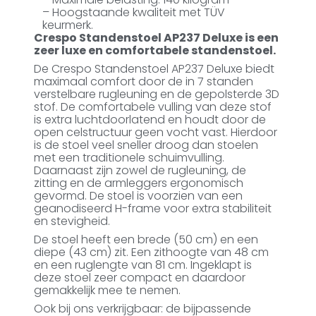
– Hoogstaande kwaliteit met TÜV
keurmerk.
Crespo Standenstoel AP237 Deluxe is een
zeer luxe en comfortabele standenstoel.
De Crespo Standenstoel AP237 Deluxe biedt
maximaal comfort door de in 7 standen
verstelbare rugleuning en de gepolsterde 3D
stof. De comfortabele vulling van deze stof
is extra luchtdoorlatend en houdt door de
open celstructuur geen vocht vast. Hierdoor
is de stoel veel sneller droog dan stoelen
met een traditionele schuimvulling.
Daarnaast zijn zowel de rugleuning, de
zitting en de armleggers ergonomisch
gevormd. De stoel is voorzien van een
geanodiseerd H-frame voor extra stabiliteit
en stevigheid.
De stoel heeft een brede (50 cm) en een
diepe (43 cm) zit. Een zithoogte van 48 cm
en een ruglengte van 81 cm. Ingeklapt is
deze stoel zeer compact en daardoor
gemakkelijk mee te nemen.
Ook bij ons verkrijgbaar: de bijpassende