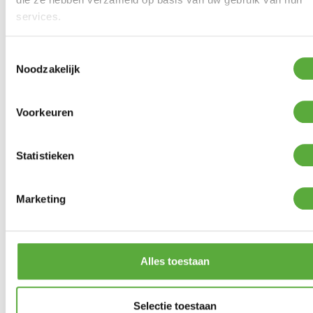
services.
Toestemmingsselectie
Noodzakelijk
Gratis verzending vanaf €250,-*
Achteraf betalen mogelijk
Voorkeuren
Kopersbescherming met Trusted Shops
GERELATEERDE PRODUCTEN
Statistieken
Marketing
123 Products Superwax UV
met Supersprayer
Crespo Krukje/Voetensteun
AP-302 Air-Deluxe Blauw
€
19,99
€
49,95
Alles toestaan
Selectie toestaan