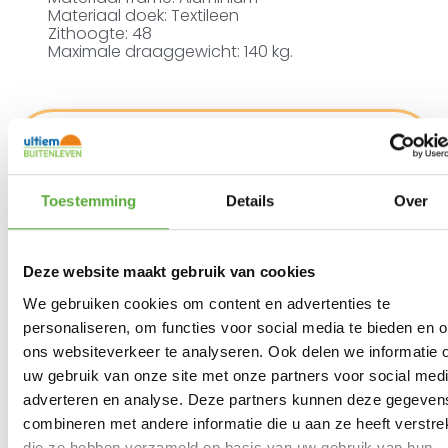
Materiaal doek: Textileen
Zithoogte: 48
Maximale draaggewicht: 140 kg.
Ultiem Buitenleven prijs:
Dit product is momenteel niet op voorraad.
Toestemming
Details
Over
Gratis verzending vanaf €250,-*
Achteraf betalen mogelijk
Deze website maakt gebruik van cookies
Snelle verzending & levering aan huis
Kopersbescherming met Trusted Shops
We gebruiken cookies om content en advertenties te
SKU
1149074
personaliseren, om functies voor social media te bieden en 
Categorieën
Actie campingartikelen
,
Campingstoelen
,
Kampeermeubelen
,
Kamperen
ons websiteverkeer te analyseren. Ook delen we informatie 
Merk:
Crespo
uw gebruik van onze site met onze partners voor social medi
Productkleur
adverteren en analyse. Deze partners kunnen deze gegeven
Blauw, Grijs, Zwart
combineren met andere informatie die u aan ze heeft verstrek
die ze hebben verzameld op basis van uw gebruik van hun