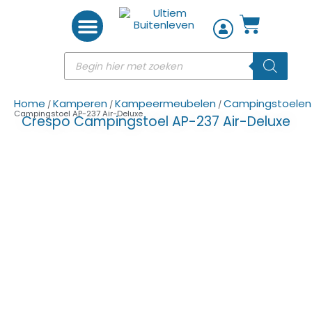
Woon accessoires
Home
Kamperen
Kampeermeubelen
Campingstoelen
/
/
/
Campingstoel AP-237 Air-Deluxe
Crespo Campingstoel AP-237 Air-Deluxe