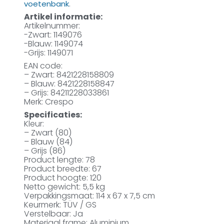
.
voetenbank
Artikel informatie:
Artikelnummer:
-Zwart: 1149076
-Blauw: 1149074
-Grijs: 1149071
EAN code:
– Zwart: 8421228158809
– Blauw: 8421228158847
– Grijs: 84211228033861
Merk: Crespo
Specificaties:
Kleur:
– Zwart (80)
– Blauw (84)
– Grijs (86)
Product lengte: 78
Product breedte: 67
Product hoogte: 120
Netto gewicht: 5,5 kg
Verpakkingsmaat: 114 x 67 x 7,5 cm
Keurmerk: TÜV / GS
Verstelbaar: Ja
Materiaal frame: Aluminium