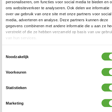
personaliseren, om functies voor social media te bieden en 
ons websiteverkeer te analyseren. Ook delen we informatie
over uw gebruik van onze site met onze partners voor social
media, adverteren en analyse. Deze partners kunnen deze
Gratis verzending vanaf €250,-*
gegevens combineren met andere informatie die u aan ze he
Achteraf betalen mogelijk
Kopersbescherming met Trusted Shops
verstrekt of die ze hebben verzameld op basis van uw gebru
van hun services.
GERELATEERDE PRODUCTEN
Toestemmingsselectie
Noodzakelijk
123 Products Polijstpasta fijn in pot 540 gram
€
17,99
Voorkeuren
Crespo Krukje/Voetensteun AP-302 Air-Deluxe Blauw
Statistieken
€
49,95
123 Products Superwax UV met Supersprayer
Marketing
€
19,99