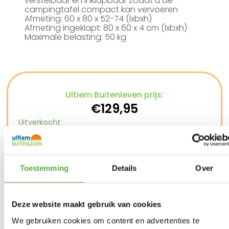
verstelbaar en inklapbaar zodat u de
campingtafel compact kan vervoeren
Afmeting: 60 x 80 x 52-74 (lxbxh)
Afmeting ingeklapt: 80 x 60 x 4 cm (lxbxh)
Maximale belasting: 50 kg
Ultiem Buitenleven prijs:
€
129,95
Uitverkocht
Gratis verzending vanaf €250,-*
Achteraf betalen mogelijk
Snelle verzending & levering aan huis
Kopersbescherming met Trusted Shops
Toestemming
Details
Over
SKU
1151330
Categorieën
Actie campingartikelen
,
Campingtafels
,
Kampeermeubelen
,
Kamperen
Merk:
Crespo
Deze website maakt gebruik van cookies
Zwart
Productkleur
We gebruiken cookies om content en advertenties te