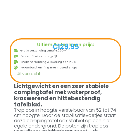
Ultiem Buitenleven prijs:
€
129,95
Gratis verzending vanaf €250,-*
Achteraf betalen mogelijk
Snelle verzending & levering aan huis
Kopersbescherming met Trusted Shops
Uitverkocht
Lichtgewicht en een zeer stabiele
campingtafel met waterproof,
kraswerend en hittebestendig
tafelblad.
Traploos in hoogte verstelbaar van 52 tot 74
cm hoogte. Door de stabilisatievoetjes staat
deze campingtafel ook stabiel op een niet
egale ondergrond. De poten zijn traploos