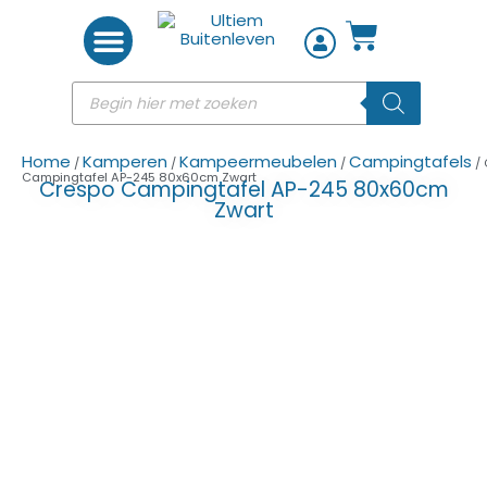
Woon accessoires
Home
Kamperen
Kampeermeubelen
Campingtafels
/
/
/
/ 
Campingtafel AP-245 80x60cm Zwart
Crespo Campingtafel AP-245 80x60cm
Zwart