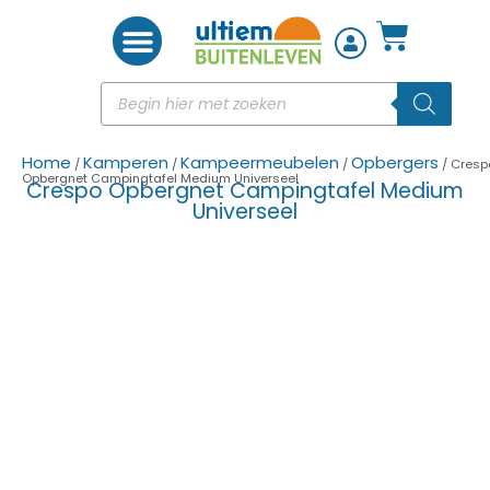
Woon accessoires
Home
Kamperen
Kampeermeubelen
Opbergers
/
/
/
/ Cresp
Opbergnet Campingtafel Medium Universeel
Crespo Opbergnet Campingtafel Medium
Universeel