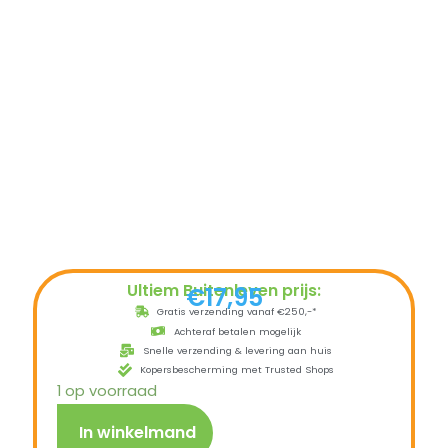
Ultiem Buitenleven prijs:
€
17,95
Gratis verzending vanaf €250,-*
Achteraf betalen mogelijk
Snelle verzending & levering aan huis
Kopersbescherming met Trusted Shops
1 op voorraad
In winkelmand