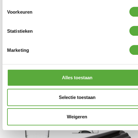
Voorkeuren
Statistieken
Marketing
Bo-Camp Boogstokken
Crespo Krukje/Voetensteun
Alles toestaan
Fiberglas reparatieset
AP-302 Air-Deluxe Blauw
4x50cm Ø11mm
€
49,95
€
9,95
Selectie toestaan
Weigeren