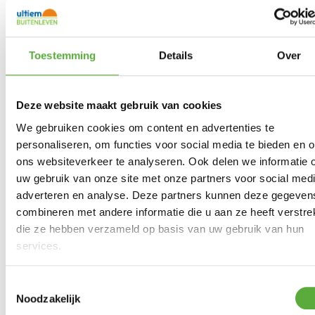
In winkelmand
Toestemming
Details
Over
Gratis verzending vanaf €250,-*
Achteraf betalen mogelijk
Snelle verzending & levering aan huis
Kopersbescherming met Trusted Shops
Deze website maakt gebruik van cookies
SKU
1109993
We gebruiken cookies om content en advertenties te
Categorieën
Actie campingartikelen
,
Kampeermeubelen
,
Kamperen
,
Opbergers
personaliseren, om functies voor social media te bieden en 
Merk:
Crespo
ons websiteverkeer te analyseren. Ook delen we informatie 
Zwart
Productkleur
uw gebruik van onze site met onze partners voor social medi
adverteren en analyse. Deze partners kunnen deze gegeven
combineren met andere informatie die u aan ze heeft verstrek
die ze hebben verzameld op basis van uw gebruik van hun
services.
Gratis verzending vanaf €250,-*
Achteraf betalen mogelijk
Kopersbescherming met Trusted Shops
Toestemmingsselectie
Noodzakelijk
GERELATEERDE PRODUCTEN