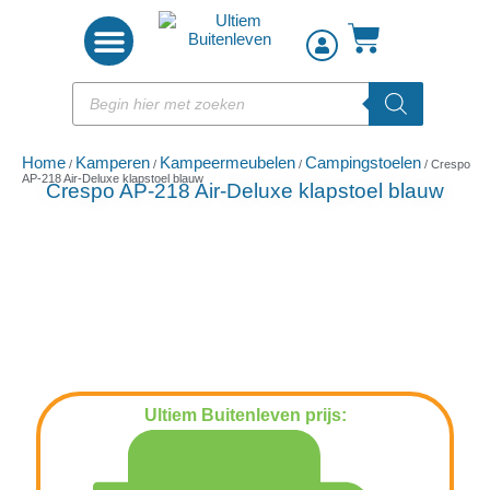
Woon accessoires
Home
Kamperen
Kampeermeubelen
Campingstoelen
/
/
/
/ Crespo
AP-218 Air-Deluxe klapstoel blauw
Crespo AP-218 Air-Deluxe klapstoel blauw
Ultiem Buitenleven prijs:
€
124,95