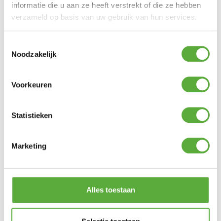
SKU
1148302
informatie die u aan ze heeft verstrekt of die ze hebben
verzameld op basis van uw gebruik van hun services.
EAN
8421228218800
Showroommodel in winkel
Ja
Toestemmingsselectie
Noodzakelijk
Voorkeuren
Statistieken
Marketing
Alles toestaan