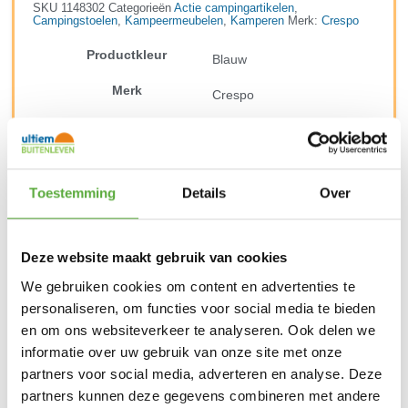
SKU
1148302
Categorieën
Actie campingartikelen
,
Campingstoelen
,
Kampeermeubelen
,
Kamperen
Merk:
Crespo
Productkleur
Blauw
Merk
Crespo
Kleur
Blauw
Materiaal
Mesh
Toestemming
Details
Over
Frame
Aluminium
Lengte
103 cm
Deze website maakt gebruik van cookies
Breedte
60 cm
We gebruiken cookies om content en advertenties te
Zit hoogte
personaliseren, om functies voor social media te bieden
46 cm
en om ons websiteverkeer te analyseren. Ook delen we
Zit diepte
37 cm
informatie over uw gebruik van onze site met onze
partners voor social media, adverteren en analyse. Deze
Draaggewicht
3 kg
partners kunnen deze gegevens combineren met andere