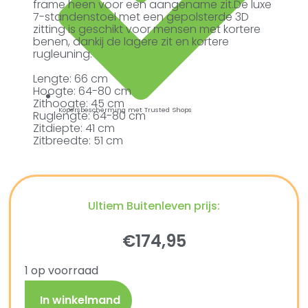
frame heen voor een aangename zit.De luxe
7-standenstoel met een gepolsterde 3D
zitting is geschikt voor mensen met kortere
benen, dankij de lagere zit en kortere
rugleuning.
Lengte: 66 cm
Hoogte: 64-80 cm
Zithoogte: 45 cm
Kopersbescherming met Trusted Shops
Ruglengte: 64-80 cm
Zitdiepte: 41 cm
Zitbreedte: 51 cm
Ultiem Buitenleven prijs:
€
174,95
1 op voorraad
In winkelmand