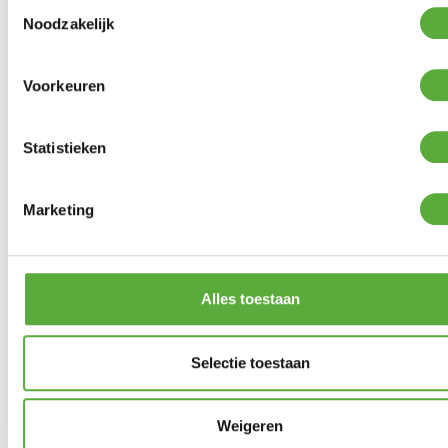
Toestemmingsselectie
Noodzakelijk
BIJPASSENDE ACCESSOIRES EN ALTERNATIEVE
Voorkeuren
PRODUCTEN
Statistieken
Crespo Campingkast laag model AP-103
€
169,95
Marketing
Alles toestaan
Selectie toestaan
Weigeren