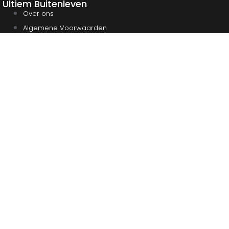
Ultiem Buitenleven
Over ons
Algemene Voorwaarden
Duurzaamheid
Privacy
Instagram
Facebook