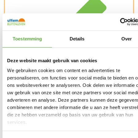
Toestemming
Details
Over
Deze website maakt gebruik van cookies
We gebruiken cookies om content en advertenties te
personaliseren, om functies voor social media te bieden en 
ons websiteverkeer te analyseren. Ook delen we informatie 
uw gebruik van onze site met onze partners voor social medi
Kopersbescherming met Trusted Shops
adverteren en analyse. Deze partners kunnen deze gegeven
SKU
1149057
Categorieën
Actie campingartikelen
,
combineren met andere informatie die u aan ze heeft verstrek
Campingstoelen
,
Kampeermeubelen
,
Kamperen
Merk:
Crespo
die ze hebben verzameld op basis van uw gebruik van hun
services.
Productkleur
Grijs