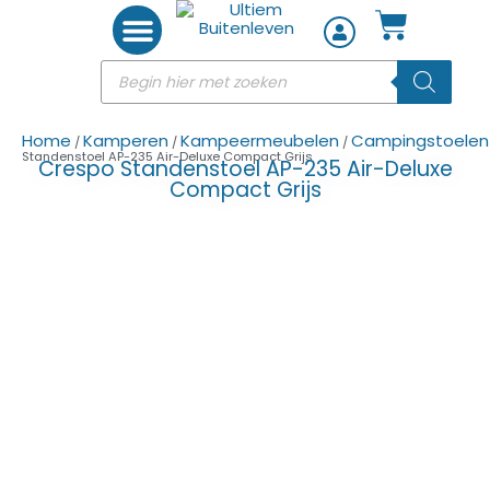
Woon accessoires
Home
Kamperen
Kampeermeubelen
Campingstoelen
/
/
/
Standenstoel AP-235 Air-Deluxe Compact Grijs
Crespo Standenstoel AP-235 Air-Deluxe
Compact Grijs