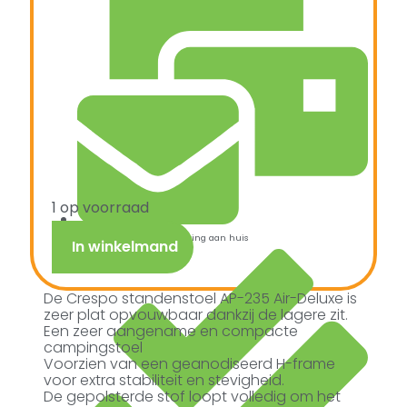
1 op voorraad
Snelle verzending & levering aan huis
In winkelmand
De Crespo standenstoel AP-235 Air-Deluxe is
zeer plat opvouwbaar dankzij de lagere zit.
Een zeer aangename en compacte
campingstoel
Voorzien van een geanodiseerd H-frame
voor extra stabiliteit en stevigheid.
De gepolsterde stof loopt volledig om het