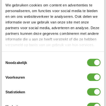
We gebruiken cookies om content en advertenties te
personaliseren, om functies voor social media te bieden
en om ons websiteverkeer te analyseren. Ook delen we
informatie over uw gebruik van onze site met onze
partners voor social media, adverteren en analyse. Deze
partners kunnen deze gegevens combineren met andere
Kopersbescherming met Trusted Shops
informatie die u aan ze heeft verstrekt of die ze hebben
SKU
LY812-F
Categorieën
Dining tafels
,
Tuintafels
Merk:
verzameld op basis van uw gebruik van hun services.
Sens Line
Merk
Sens Line
Toestemmingsselectie
Noodzakelijk
Kleur
Grijs
Kleur 2
Antraciet
Voorkeuren
Materiaal
Keramiek
Materiaal 2
Statistieken
aluminium
Vorm
Rechthoek