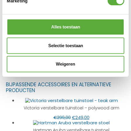
Marketing
Lengte
180 cm
Breedte
90 cm
Alles toestaan
Hoogte
75 cm
SKU
LY812-F
Selectie toestaan
EAN
8718026013615
Weigeren
BIJPASSENDE ACCESSOIRES EN ALTERNATIEVE
PRODUCTEN
Victoria verstelbare tuinstoel – polywood arm
€
299,00
€
249,00
Hartman Aruba verstelbare tuinstoel