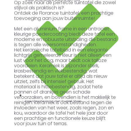
Op zoek naar de perfecte tuintafel die zowel
stijlvol als praktisch is?
Ontdek de Florance tuintafel, een prachtige
toevoeging aan jouw buitenruimte!
Met een aluminium frame in een antraciet
kleurige poedercoating biedt deze tafel een
moderne en robuuste uitstraling die bestand
is tegen alle weersomstandigheden.
Het keramische tafelblad in een elegante
lichtgrijs gemeleerde kleur is niet alleen een
lust voor het oog, maar biedt ook talloze
voordelen. Keramiek is bijzonder sterk,
krasbestendig en vlekbestendig, wat
betekent dat jouw tafel er altijd als nieuw
uitziet, zelfs bij intensief gebruik. Het
materiaal is hittebestendig, zodat hete
pannen of drankjes geen schade
veroorzaken, en bovendien is het makkelijk te
reinigen. Keramiek is ook bestand tegen de
Kopersbescherming met Trusted Shops
invloeden van het weer, zoals regen, zon en
kou, waardoor de tafel het hele jaar door
een prachtige en functionele keuze blijft
voor jouw tuin of terras.