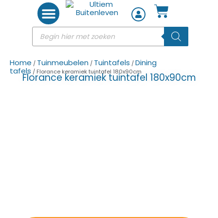
Woon accessoires
Home
Tuinmeubelen
Tuintafels
Dining
/
/
/
tafels
/ Florance keramiek tuintafel 180x90cm
Florance keramiek tuintafel 180x90cm