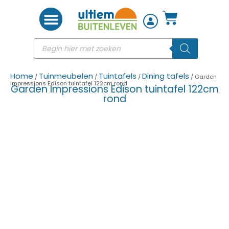
Woon accessoires
Home
Tuinmeubelen
Tuintafels
Dining tafels
/
/
/
/ Garden
Impressions Edison tuintafel 122cm rond
Garden Impressions Edison tuintafel 122cm
rond