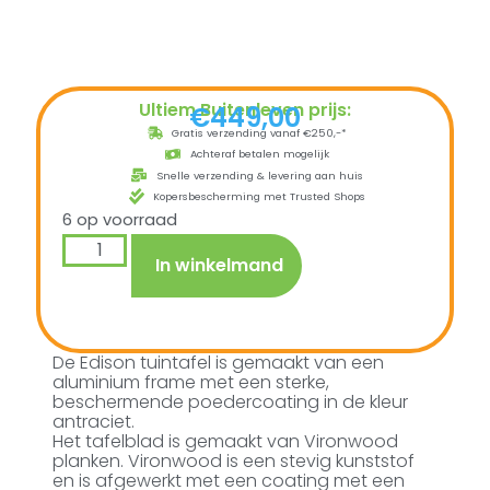
Ultiem Buitenleven prijs:
€
449,00
Gratis verzending vanaf €250,-*
Achteraf betalen mogelijk
Snelle verzending & levering aan huis
Kopersbescherming met Trusted Shops
6 op voorraad
In winkelmand
De Edison tuintafel is gemaakt van een
aluminium frame met een sterke,
beschermende poedercoating in de kleur
antraciet.
Het tafelblad is gemaakt van Vironwood
planken. Vironwood is een stevig kunststof
en is afgewerkt met een coating met een