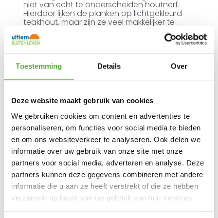
niet van echt te onderscheiden houtnerf.
Hierdoor lijken de planken op lichtgekleurd
teakhout, maar zijn ze veel makkelijker te
onderhouden!
U kunt het tafelblad eenvoudig afnemen
met een sopje en een zachte doek en verder
vergt de Edison tafel geen onderhoud.
Toestemming
Details
Over
De ronde vorm van de Edison tuintafel geeft
een gracieuze uitstraling en dit zorgt ervoor
dat deze tuin tafel eindeloos te combineren
Deze website maakt gebruik van cookies
is met verschillende tuinstoelen.
We gebruiken cookies om content en advertenties te
personaliseren, om functies voor social media te bieden
en om ons websiteverkeer te analyseren. Ook delen we
informatie over uw gebruik van onze site met onze
Ultiem Buitenleven prijs:
partners voor social media, adverteren en analyse. Deze
€
449,00
partners kunnen deze gegevens combineren met andere
6 op voorraad
informatie die u aan ze heeft verstrekt of die ze hebben
verzameld op basis van uw gebruik van hun services.
In winkelmand