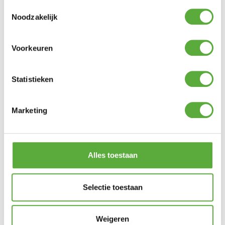
Toestemmingsselectie
Noodzakelijk
Gratis verzending vanaf €250,-*
Achteraf betalen mogelijk
Snelle verzending & levering aan huis
Voorkeuren
Kopersbescherming met Trusted Shops
SKU
21642NF
Categorieën
Dining tafels
,
Tuintafels
Merk:
Garden Impressions
Statistieken
Merk
Garden Impressions
Marketing
Kleur
Licht Bruin
Kleur 2
Antraciet
Materiaal
Kunstof
Alles toestaan
Materiaal 2
aluminium
Selectie toestaan
Vorm
Rond
Lengte
122 cm
Weigeren