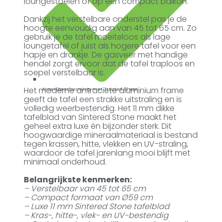
loungestoelen of op een compact balkon.
Dankzij het verstelbare onderstel pas je de
hoogte eenvoudig aan van 45 tot 65 cm. Zo
gebruik je de tafel moeiteloos als lage
loungetafel of juist als hogere tafel voor een
hapje en drankje. De gasveer met handige
hendel zorgt ervoor dat de tafel traploos en
soepel verstelbaar is.
Het moderne antraciete aluminium frame
Kopersbescherming met Trusted Shops
geeft de tafel een strakke uitstraling en is
volledig weerbestendig. Het 11 mm dikke
tafelblad van Sintered Stone maakt het
geheel extra luxe én bijzonder sterk. Dit
hoogwaardige mineraalmateriaal is bestand
tegen krassen, hitte, vlekken en UV-straling,
waardoor de tafel jarenlang mooi blijft met
minimaal onderhoud.
Belangrijkste kenmerken:
– Verstelbaar van 45 tot 65 cm
– Compact formaat van Ø59 cm
– Luxe 11 mm Sintered Stone tafelblad
– Kras-, hitte-, vlek- en UV-bestendig