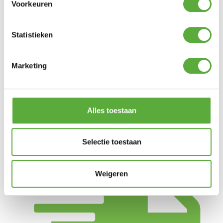
Voorkeuren
Vorm
Rond
Breedte
59 cm
Statistieken
Hoogte
45 / 65 cm
SKU
Marketing
43349
EAN
8714365433497
Alles toestaan
Selectie toestaan
Weigeren