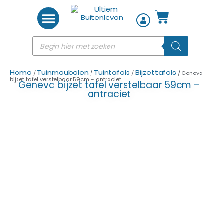
Woon accessoires
Home
Tuinmeubelen
Tuintafels
Bijzettafels
/
/
/
/ Geneva
bijzet tafel verstelbaar 59cm – antraciet
Geneva bijzet tafel verstelbaar 59cm –
antraciet