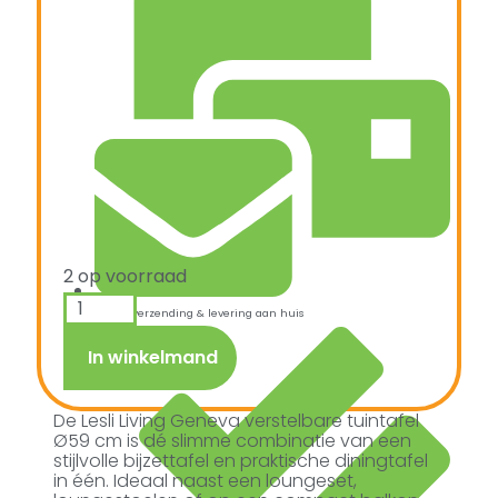
2 op voorraad
Snelle verzending & levering aan huis
In winkelmand
De Lesli Living Geneva verstelbare tuintafel
Ø59 cm is dé slimme combinatie van een
stijlvolle bijzettafel en praktische diningtafel
in één. Ideaal naast een loungeset,