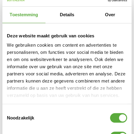
Toestemming
Details
Over
Deze website maakt gebruik van cookies
We gebruiken cookies om content en advertenties te
personaliseren, om functies voor social media te bieden
en om ons websiteverkeer te analyseren. Ook delen we
informatie over uw gebruik van onze site met onze
partners voor social media, adverteren en analyse. Deze
Kopersbescherming met Trusted Shops
SKU
43349
Categorie
Bijzettafels
Merk:
Lesli
partners kunnen deze gegevens combineren met andere
informatie die u aan ze heeft verstrekt of die ze hebben
Merk
Lesli
verzameld op basis van uw gebruik van hun services.
Kleur
Antraciet
Toestemmingsselectie
Materiaal
Aluminium
Noodzakelijk
Materiaal 2
Keramiek