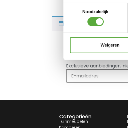
Toestemmingsselectie
Noodzakelijk
Je hebt nog geen product
Weigeren
Meld je aan voor onze
Exclusieve aanbiedingen, ni
Categorieën
Tuinmeubelen
Kamperen