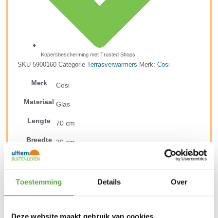
Kopersbescherming met Trusted Shops
SKU
5900160
Categorie
Terrasverwarmers
Merk:
Cosi
Merk
Cosi
Materiaal
Glas
Lengte
70 cm
Breedte
30 cm
Hoogte
17 cm
SKU
5900160
Toestemming
Details
Over
EAN
8712757447879
Deze website maakt gebruik van cookies