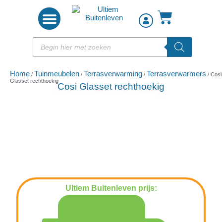
Woon accessoires
Home
Tuinmeubelen
Terrasverwarming
Terrasverwarmers
/
/
/
/ Cosi
Glasset rechthoekig
Cosi Glasset rechthoekig
Ultiem Buitenleven prijs:
€
109,00