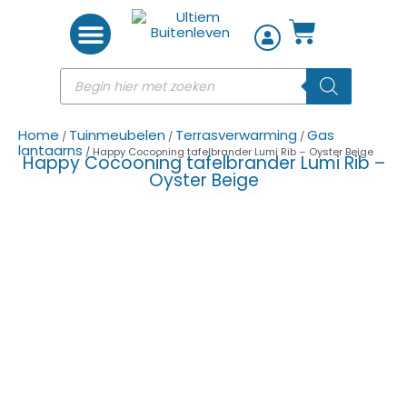
Woon accessoires
Home
Tuinmeubelen
Terrasverwarming
Gas
/
/
/
lantaarns
/ Happy Cocooning tafelbrander Lumi Rib – Oyster Beige
Happy Cocooning tafelbrander Lumi Rib –
Oyster Beige