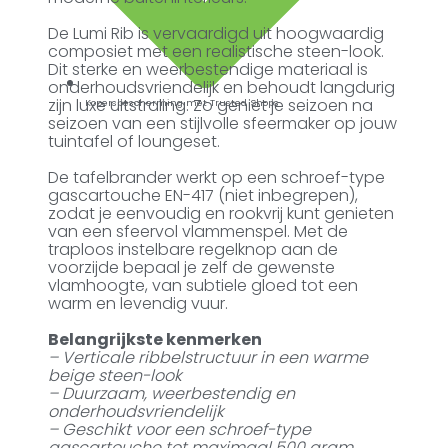
De Lumi Rib is vervaardigd uit hoogwaardig
composiet met een realistische steen-look.
Dit sterke en weerbestendige materiaal is
onderhoudsvriendelijk en behoudt langdurig
zijn luxe uitstraling. Zo geniet je seizoen na
Kopersbescherming met Trusted Shops
seizoen van een stijlvolle sfeermaker op jouw
tuintafel of loungeset.
De tafelbrander werkt op een schroef-type
gascartouche EN-417 (niet inbegrepen),
zodat je eenvoudig en rookvrij kunt genieten
van een sfeervol vlammenspel. Met de
traploos instelbare regelknop aan de
voorzijde bepaal je zelf de gewenste
vlamhoogte, van subtiele gloed tot een
warm en levendig vuur.
Belangrijkste kenmerken
– Verticale ribbelstructuur in een warme
beige steen-look
– Duurzaam, weerbestendig en
onderhoudsvriendelijk
– Geschikt voor een schroef-type
gascartouche tot maximaal 500 gram