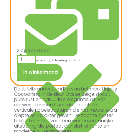
2 op voorraad
Snelle verzending & levering aan huis
In winkelmand
De tafelbrander Lumi Rib van het merk Happy
Cocooning in de kleur Oyster Beige straalt
pure rust en natuurlijke elegantie uit. Het
ontwerp kenmerkt zich door subtiele
verticale ribbelstructuren die het model extra
diepte en karakter geven. De zachte oyster
beige tint zorgt voor een warme, natuurlijke
uitstraling die perfect aansluit bij lichte en
moderne buiteninterieurs.