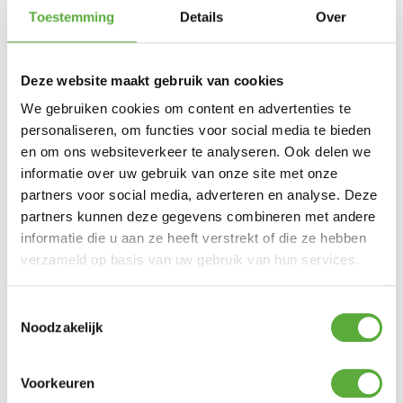
Toestemming
Details
Over
Deze website maakt gebruik van cookies
We gebruiken cookies om content en advertenties te
personaliseren, om functies voor social media te bieden
en om ons websiteverkeer te analyseren. Ook delen we
informatie over uw gebruik van onze site met onze
partners voor social media, adverteren en analyse. Deze
partners kunnen deze gegevens combineren met andere
Kopersbescherming met Trusted Shops
informatie die u aan ze heeft verstrekt of die ze hebben
SKU
HCLUMIRI-03
Categorie
Gas lantaarns
Merk:
Happy
Cocooning
verzameld op basis van uw gebruik van hun services.
Merk
Happy Cocooning
Toestemmingsselectie
Kleur
Beige
Noodzakelijk
Materiaal
Composiet
Voorkeuren
Materiaal 2
Glas