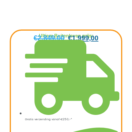
Ultiem Buitenleven prijs:
€
2.849,00
€
1.999,00
Gratis verzending vanaf €250,-*