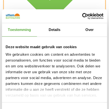
Kopersbescherming met Trusted Shops
Toestemming
Details
Over
SKU
601036734 + 800405034
Categorieën
Sale
,
Stoel-
Bank loungesets tuin
Merk:
Hartman
Hartman
Merk
Beige
Deze website maakt gebruik van cookies
Kleur
Aluminium
Materiaal
We gebruiken cookies om content en advertenties te
Textileen
Materiaal 2
personaliseren, om functies voor social media te bieden
5
Aantal zitplaatsen
en om ons websiteverkeer te analyseren. Ook delen we
43 cm
Zit hoogte
informatie over uw gebruik van onze site met onze
601036734 + 800405034
SKU
partners voor social media, adverteren en analyse. Deze
partners kunnen deze gegevens combineren met andere
informatie die u aan ze heeft verstrekt of die ze hebben
verzameld op basis van uw gebruik van hun services.
Toestemmingsselectie