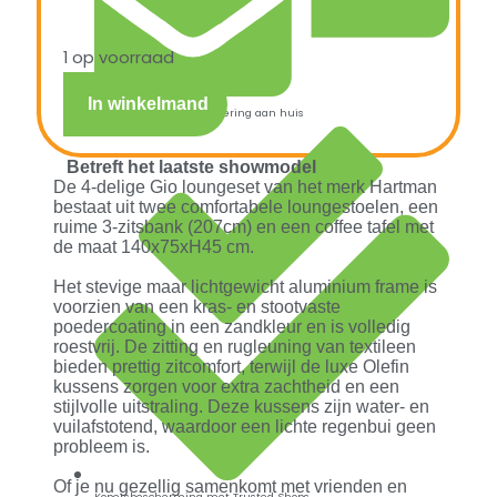
1 op voorraad
In winkelmand
Snelle verzending & levering aan huis
Betreft het laatste showmodel
De 4-delige Gio loungeset van het merk Hartman
bestaat uit twee comfortabele loungestoelen, een
ruime 3-zitsbank (207cm) en een coffee tafel met
de maat 140x75xH45 cm.
Het stevige maar lichtgewicht aluminium frame is
voorzien van een kras- en stootvaste
poedercoating in een zandkleur en is volledig
roestvrij. De zitting en rugleuning van textileen
bieden prettig zitcomfort, terwijl de luxe Olefin
kussens zorgen voor extra zachtheid en een
stijlvolle uitstraling. Deze kussens zijn water- en
vuilafstotend, waardoor een lichte regenbui geen
probleem is.
Of je nu gezellig samenkomt met vrienden en
Kopersbescherming met Trusted Shops