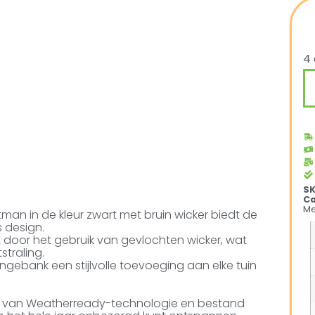
4 
S
Ca
Me
an in de kleur zwart met bruin wicker biedt de
s design.
 door het gebruik van gevlochten wicker, wat
straling.
ungebank een stijlvolle toevoeging aan elke tuin
en van Weatherready-technologie en bestand