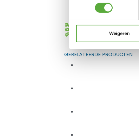
Gratis verzending vanaf €250,-*
Achteraf betalen mogelijk
Weigeren
Kopersbescherming met Trusted
GERELATEERDE PRODUCTEN