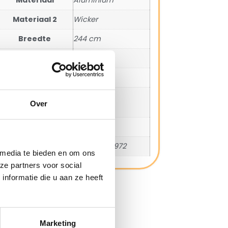
Materiaal 2
Wicker
Breedte
244 cm
Diepte
106 cm
Hoogte
66,5 cm
Aantal
3 – 4
Over
zitplaatsen
SKU
600762708
EAN
8711268744972
 media te bieden en om ons
ze partners voor social
nformatie die u aan ze heeft
Marketing