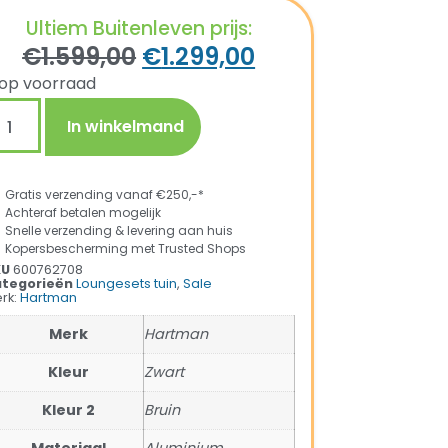
Ultiem Buitenleven prijs:
€
1.599,00
€
1.299,00
op voorraad
In winkelmand
Gratis verzending vanaf €250,-*
Achteraf betalen mogelijk
Snelle verzending & levering aan huis
Kopersbescherming met Trusted Shops
KU
600762708
tegorieën
Loungesets tuin
,
Sale
rk:
Hartman
Merk
Hartman
Kleur
Zwart
Kleur 2
Bruin
Materiaal
Aluminium