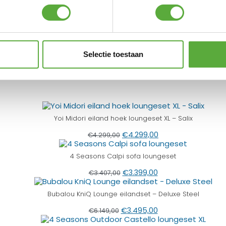
€
399,00
Selectie toestaan
 Shops
Yoi Midori eiland hoek loungeset XL – Salix
€
4.299,00
€
4.299,00
4 Seasons Calpi sofa loungeset
€
3.399,00
€
3.407,00
Bubalou KniQ Lounge eilandset – Deluxe Steel
€
3.495,00
€
6.149,00