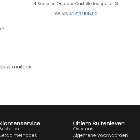
4 Seasons Outdoor Castello loungeset XL
€
3.995,00
€
5.615,00
n.
jouw mailbox.
Klantenservice
Ultiem Buitenleven
Bestellen
Over ons
Betaalmethodes
Algemene Voorwaarden