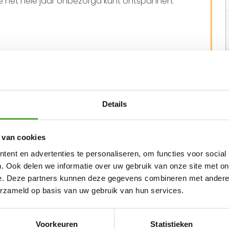
je het hele jaar onbezorgd kunt ontspannen.
Details
 van cookies
ent en advertenties te personaliseren, om functies voor social
. Ook delen we informatie over uw gebruik van onze site met on
e. Deze partners kunnen deze gegevens combineren met andere i
N ALTERNATIEVE PRODUCTEN
erzameld op basis van uw gebruik van hun services.
Hartman Luna lounge tafel
Voorkeuren
Statistieken