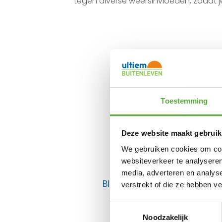
tegen diverse weersinvloeden, zodat 
Toestemming
Deze website maakt gebruik
We gebruiken cookies om cont
websiteverkeer te analyseren
media, adverteren en analys
BIJPASSENDE ACCESSOIRES E
verstrekt of die ze hebben v
Toestemmingsselectie
Noodzakelijk