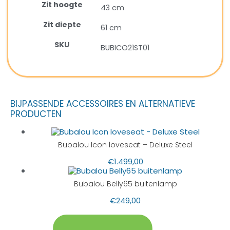
Zit hoogte
43 cm
Zit diepte
61 cm
SKU
BUBICO21ST01
BIJPASSENDE ACCESSOIRES EN ALTERNATIEVE
PRODUCTEN
Bubalou Icon loveseat – Deluxe Steel
€
1.499,00
Bubalou Belly65 buitenlamp
€
249,00