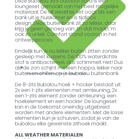
Deze Bubalou 365 outdoor sofa is een
loungeset gemaakt van het best mogelijke
materiaal. De all weather set oogt als een
bank uit je huiskamer en is tijdloos
design. Deze buitenbank zit zo lekker, daar
krijg je geen genoeg van. En dat maakt ‘m
ook zo uniek. Comfort stond voorop in het
ontwerpproces.
Eindelijk kun je nu lekker buiten zitten zonder
gesleep met kussens. De 100% waterdichte
stof is antibacterieel, dus schimmelt niet! Dus
als de zon schijnt meteen hoppa, lekker naar
buiten en chillen op je bubalou buitenbank.
Kopersbescherming met Trusted Shops
De 8-zits Bubalou hoek + hocker bestaat uit
2x een 1-zits elementen met armleuning, 2x
een 1-zits element zonder armleuning, een
hoekelement en een hocker. De loungeset
kan in de toekomst oneindig uitgebreid
worden met andere elementen. Met de losse
elementen kun je schuiven, zodat je van de
bubalou elke gewenste zithoek maakt.
ALL WEATHER MATERIALEN