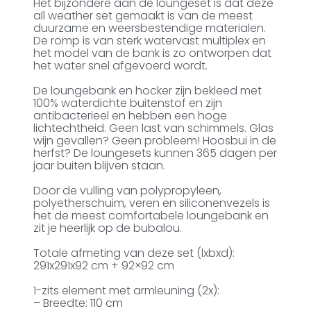
Het bijzondere aan de loungeset is dat deze
all weather set gemaakt is van de meest
duurzame en weersbestendige materialen.
De romp is van sterk watervast multiplex en
het model van de bank is zo ontworpen dat
het water snel afgevoerd wordt.
De loungebank en hocker zijn bekleed met
100% waterdichte buitenstof en zijn
antibacterieel en hebben een hoge
lichtechtheid. Geen last van schimmels. Glas
wijn gevallen? Geen probleem! Hoosbui in de
herfst? De loungesets kunnen 365 dagen per
jaar buiten blijven staan.
Door de vulling van polypropyleen,
polyetherschuim, veren en siliconenvezels is
het de meest comfortabele loungebank en
zit je heerlijk op de bubalou.
Totale afmeting van deze set (lxbxd):
291x291x92 cm + 92×92 cm
1-zits element met armleuning (2x):
– Breedte: 110 cm