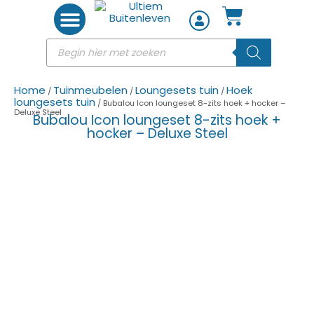
Woon accessoires
Home
Tuinmeubelen
Loungesets tuin
Hoek
/
/
/
loungesets tuin
/ Bubalou Icon loungeset 8-zits hoek + hocker –
Deluxe Steel
Bubalou Icon loungeset 8-zits hoek +
hocker – Deluxe Steel