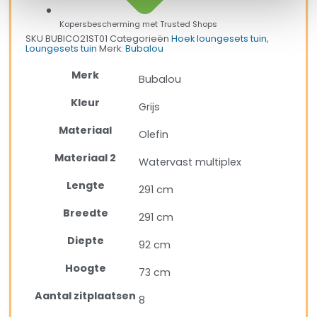
Kopersbescherming met Trusted Shops
SKU
BUBICO21ST01
Categorieën
Hoek loungesets tuin
,
Loungesets tuin
Merk:
Bubalou
Merk
Bubalou
Kleur
Grijs
Materiaal
Olefin
Materiaal 2
Watervast multiplex
Lengte
291 cm
Breedte
291 cm
Diepte
92 cm
Hoogte
73 cm
Aantal zitplaatsen
8