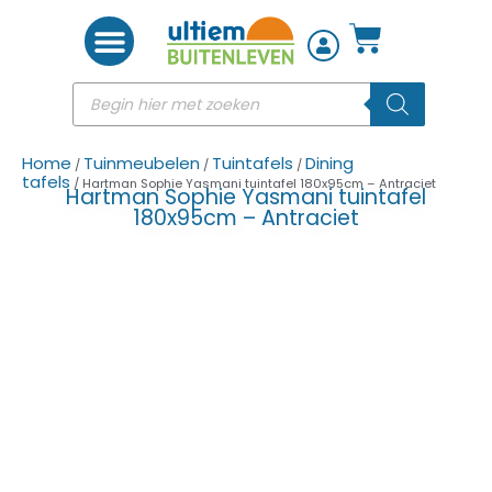
Woon accessoires
Home
Tuinmeubelen
Tuintafels
Dining
/
/
/
tafels
/ Hartman Sophie Yasmani tuintafel 180x95cm – Antraciet
Hartman Sophie Yasmani tuintafel
180x95cm – Antraciet