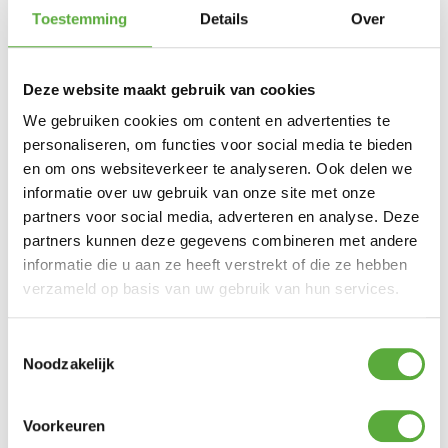
1 op voorraad
Toestemming
Details
Over
In winkelmand
Deze website maakt gebruik van cookies
Gratis verzending vanaf €250,-*
We gebruiken cookies om content en advertenties te
Achteraf betalen mogelijk
personaliseren, om functies voor social media te bieden
Snelle verzending & levering aan huis
en om ons websiteverkeer te analyseren. Ook delen we
Kopersbescherming met Trusted Shops
informatie over uw gebruik van onze site met onze
SKU
53572110
Categorieën
Dining tafels
,
Sale
partners voor social media, adverteren en analyse. Deze
Merk:
Hartman
partners kunnen deze gegevens combineren met andere
Merk
informatie die u aan ze heeft verstrekt of die ze hebben
verzameld op basis van uw gebruik van hun services.
Hartman
Kleur
Toestemmingsselectie
Antraciet
Noodzakelijk
Kleur 2
Bruin
Voorkeuren