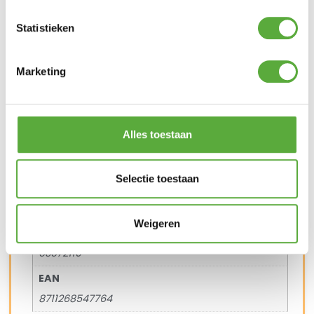
Materiaal
Aluminium
Statistieken
Materiaal 2
Teak
Marketing
Lengte
180 cm
Alles toestaan
Breedte
95 cm
Selectie toestaan
Hoogte
77 cm
Weigeren
SKU
53572110
EAN
8711268547764