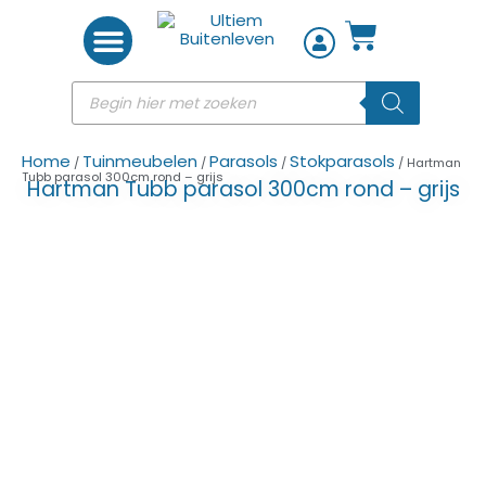
Woon accessoires
Home
Tuinmeubelen
Parasols
Stokparasols
/
/
/
/ Hartman
Tubb parasol 300cm rond – grijs
Hartman Tubb parasol 300cm rond – grijs