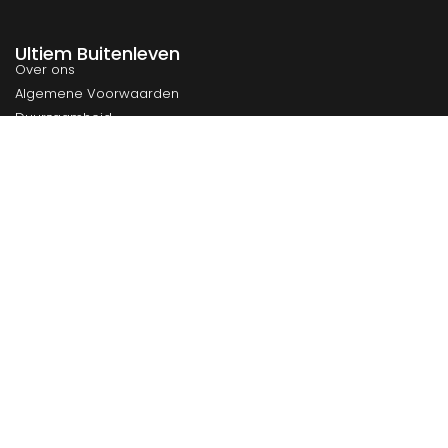
Ultiem Buitenleven
Over ons
Algemene Voorwaarden
Duurzaamheid
Privacy
Instagram
Facebook