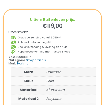
Ultiem Buitenleven prijs:
€
119,00
Uitverkocht
Gratis verzending vanaf €250,-*
Achteraf betalen mogelijk
Snelle verzending & levering aan huis
Kopersbescherming met Trusted Shops
SKU
400988106
Categorie
Stokparasols
Merk:
Hartman
Merk
Hartman
Kleur
Grijs
Materiaal
Aluminium
Materiaal 2
Polyester