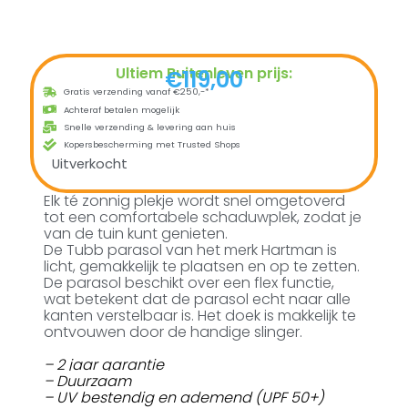
Ultiem Buitenleven prijs:
€
119,00
Gratis verzending vanaf €250,-*
Achteraf betalen mogelijk
Snelle verzending & levering aan huis
Kopersbescherming met Trusted Shops
Uitverkocht
Elk té zonnig plekje wordt snel omgetoverd
tot een comfortabele schaduwplek, zodat je
van de tuin kunt genieten.
De Tubb parasol van het merk Hartman is
licht, gemakkelijk te plaatsen en op te zetten.
De parasol beschikt over een flex functie,
wat betekent dat de parasol echt naar alle
kanten verstelbaar is. Het doek is makkelijk te
ontvouwen door de handige slinger.
– 2 jaar garantie
– Duurzaam
– UV bestendig en ademend (UPF 50+)