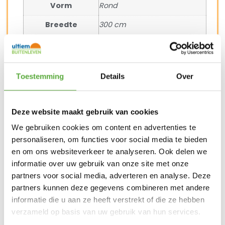
Vorm
Rond
Breedte
300 cm
SKU
400988106
EAN
8711268718287
Toestemming
Details
Over
Deze website maakt gebruik van cookies
We gebruiken cookies om content en advertenties te
BIJPASSENDE ACCESSOIRES EN ALTERNATIEVE
personaliseren, om functies voor social media te bieden
PRODUCTEN
en om ons websiteverkeer te analyseren. Ook delen we
informatie over uw gebruik van onze site met onze
Platinum Sun & Shade Parasolvoet Rome 40kg
partners voor social media, adverteren en analyse. Deze
Graniet
partners kunnen deze gegevens combineren met andere
€
119,00
informatie die u aan ze heeft verstrekt of die ze hebben
verzameld op basis van uw gebruik van hun services.