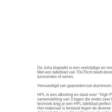
De Julia klaptafel is een veelzijdige en 
Met een tafelblad van 70x70cm biedt deze 
tuinruimtes of serres.
Vervaardigd van gepoedercoat aluminium in
HPL is een afkorting en staat voor ‘’High 
samenstelling van 3 lagen die onder zee
techniek krijg je een HPL tafelblad perfect
Het materiaal is bestand tegen de diverse