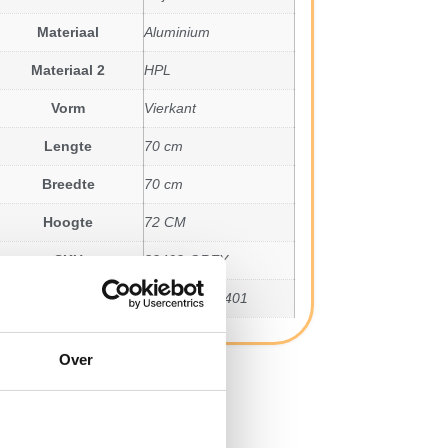
Materiaal
Aluminium
Materiaal 2
HPL
Vorm
Vierkant
Lengte
70 cm
Breedte
70 cm
Hoogte
72 CM
SKU
82402-GREY
EAN
8720289834401
Over