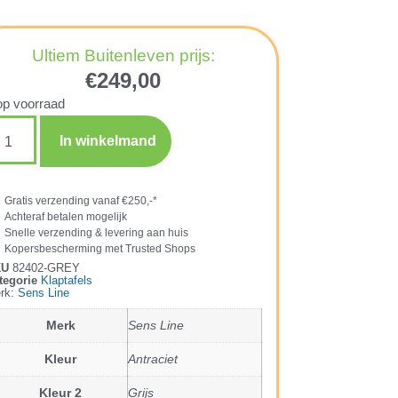
Ultiem Buitenleven prijs:
€
249,00
op voorraad
In winkelmand
Gratis verzending vanaf €250,-*
Achteraf betalen mogelijk
Snelle verzending & levering aan huis
Kopersbescherming met Trusted Shops
KU
82402-GREY
tegorie
Klaptafels
rk:
Sens Line
Merk
Sens Line
Kleur
Antraciet
Kleur 2
Grijs