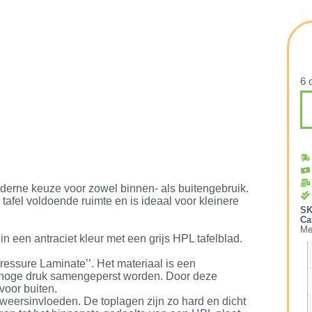
6 
moderne keuze voor zowel binnen- als buitengebruik.
tafel voldoende ruimte en is ideaal voor kleinere
S
Ca
Me
 een antraciet kleur met een grijs HPL tafelblad.
Pressure Laminate’’. Het materiaal is een
r hoge druk samengeperst worden. Door deze
 voor buiten.
 weersinvloeden. De toplagen zijn zo hard en dicht