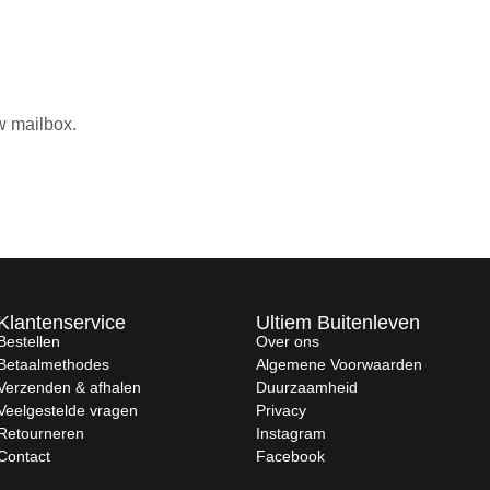
w mailbox.
Klantenservice
Ultiem Buitenleven
Bestellen
Over ons
Betaalmethodes
Algemene Voorwaarden
Verzenden & afhalen
Duurzaamheid
Veelgestelde vragen
Privacy
Retourneren
Instagram
Contact
Facebook