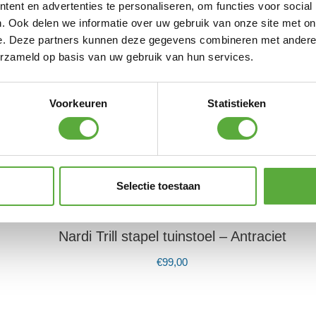
ent en advertenties te personaliseren, om functies voor social
. Ook delen we informatie over uw gebruik van onze site met on
€
249,00
e. Deze partners kunnen deze gegevens combineren met andere i
Rattie stapelbare tuinstoel Zwart
erzameld op basis van uw gebruik van hun services.
€
69,95
Voorkeuren
Statistieken
Rattie stapelbare tuinstoel Beige
€
69,95
Nardi Net stapel tuinstoel – Antraciet
Selectie toestaan
€
109,00
Nardi Trill stapel tuinstoel – Antraciet
€
99,00