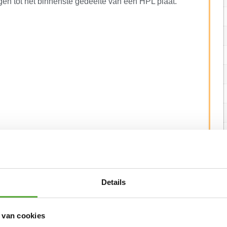
ngen tot het binnenste gedeelte van een HPL plaat.
Details
 EN ALTERNATIEVE PRODUCTEN
 van cookies
Julia HPL klaptafel 70x70cm – Hout look